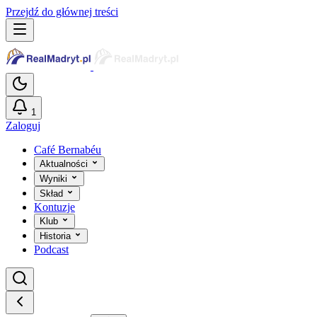
Przejdź do głównej treści
1
Zaloguj
Café Bernabéu
Aktualności
Wyniki
Skład
Kontuzje
Klub
Historia
Podcast