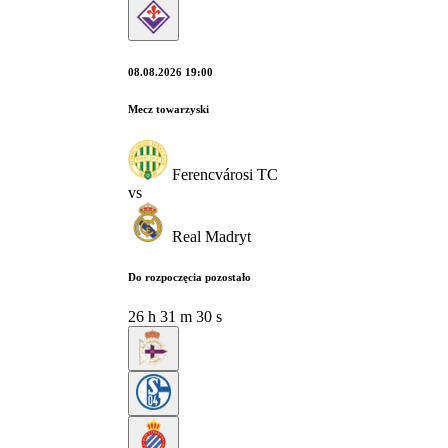
08.08.2026 19:00
Mecz towarzyski
Ferencvárosi TC
vs
Real Madryt
Do rozpoczęcia pozostało
26
h
31
m
29
s