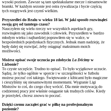
wysoki poziom. Zawsze są tam spektakularne mecze i niesamowite
bramki. W każdym sezonie jest ostra rywalizacja i bycie częścią
tych rozgrywek jest czymś wielkim.
Przyszedłeś do Realu w wieku 18 lat. W jaki sposób rozwinąłeś
swoją grę od tamtego czasu?
Nauczyłem się wielu rzeczy we wszystkich aspektach gry,
rozwinąłem się jako zawodnik i człowiek. Przyszedłem w bardzo
młodym wieku i najbardziej poprawiłem się w walce, w
bezpośrednich pojedynkach fizycznych. Jednak mam nadzieję, że
będę dalej się rozwijać, żeby osiągnąć maksimum moich
możliwości.
Możesz opisać swoje uczucia po zdobyciu
La Décimy
w
Lizbonie?
To czyste szczęście. Trudno to opisać. To było wyjątkowe uczucie.
Sądzę, że tylko ogólnie w sporcie i w szczególności w futbolu
możesz poczuć coś takiego. Świętowanie z kibicami było magiczne
i cieszyliśmy się niesamowitymi momentami. Wygranie Ligi
Mistrzów to coś, do czego chcę wrócić. Dla mnie motywacją do
codziennej pracy jest właśnie osiąganie tak trudnych celów. Kiedy
je przeżyłeś, chcesz znowu to poczuć.
Dzięki czemu zacząłeś grać w piłkę na profesjonalnym
poziomie?