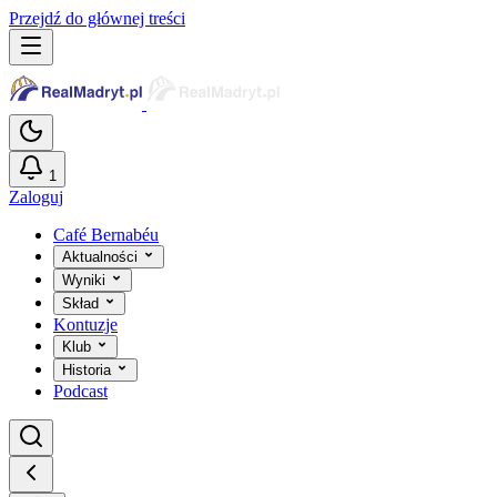
Przejdź do głównej treści
1
Zaloguj
Café Bernabéu
Aktualności
Wyniki
Skład
Kontuzje
Klub
Historia
Podcast