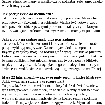
Sądzę jednak, że mamy wszystko czego potrzeba, żeby zajść daleko
w tych rozgrywkach.
Jak podejdziecie do dwumeczu?
Jak do każdych meczów na maksymalnym poziomie. Musisz być
przygotowany fizycznie i psychicznie. Musisz być gotowy, żeby
móc poradzić sobie z pewnymi problemami taktycznymi, którymi
twój rywal będzie próbował walczyć z twoimi mocnymi punktami.
Jaki wpływ na szatnię miało przyjście Zidane?
To trener, który kocha ten sport i lubi grać ofensywnie, lubi grać
piłką, szybko ją rozgrywać. Na treningach dodał komponent
fizyczny, żebyśmy mogli na boisku grać wyżej. Jest blisko piłkarzy.
Lubi z nami rozmawiać, pokazywać filmiki ze szczegółami. Fakt, że
był zawodnikiem i jest młodym trenerem, tworzy pewną bliskość
między nim a graczami. Ja oglądałem go od małego i on na całym
świecie ma wokół siebie tę prawdziwą aurę, szczególnie we Francji.
Masz 22 lata, a rozgrywasz swój piąty sezon w Lidze Mistrzów.
Jakie wyzwania stawiają te rozgrywki?
To prawda, że w moim wieku mam dosyć duże doświadczenie w
tych rozgrywkach. Grałem też już w finale. Każdy sezon to nowe
wyzwanie, ale mam ten sam entuzjazm i motywację, chcę
wygrywać, zawsze mam nadzieję, że na koniec sezonu podniosę
trofeum. To największe klubowe rozgrywki i w każdym roku mamy