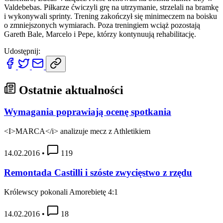
Valdebebas. Piłkarze ćwiczyli grę na utrzymanie, strzelali na bramkę
i wykonywali sprinty. Trening zakończył się minimeczem na boisku
o zmniejszonych wymiarach. Poza treningiem wciąż pozostają
Gareth Bale, Marcelo i Pepe, którzy kontynuują rehabilitację.
Udostępnij:
Ostatnie aktualności
Wymagania poprawiają ocenę spotkania
<I>MARCA</i> analizuje mecz z Athletikiem
14.02.2016
•
119
Remontada Castilli i szóste zwycięstwo z rzędu
Królewscy pokonali Amorebietę 4:1
14.02.2016
•
18