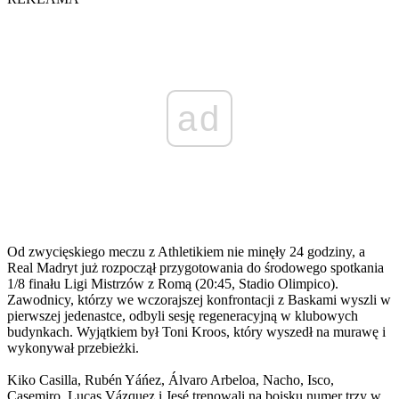
ad
Od zwycięskiego meczu z Athletikiem nie minęły 24 godziny, a
Real Madryt już rozpoczął przygotowania do środowego spotkania
1/8 finału Ligi Mistrzów z Romą (20:45, Stadio Olimpico).
Zawodnicy, którzy we wczorajszej konfrontacji z Baskami wyszli w
pierwszej jedenastce, odbyli sesję regeneracyjną w klubowych
budynkach. Wyjątkiem był Toni Kroos, który wyszedł na murawę i
wykonywał przebieżki.
Kiko Casilla, Rubén Yáńez, Álvaro Arbeloa, Nacho, Isco,
Casemiro, Lucas Vázquez i Jesé trenowali na boisku numer trzy w