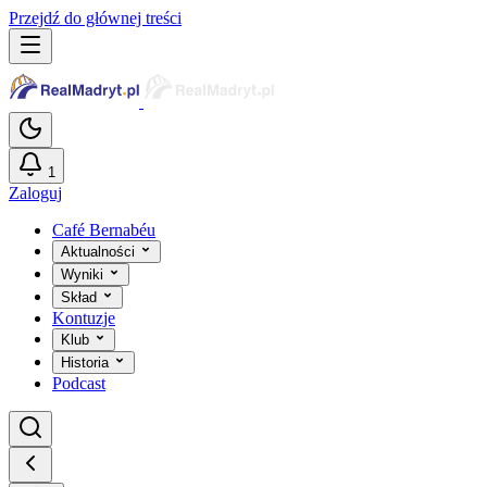
Przejdź do głównej treści
1
Zaloguj
Café Bernabéu
Aktualności
Wyniki
Skład
Kontuzje
Klub
Historia
Podcast