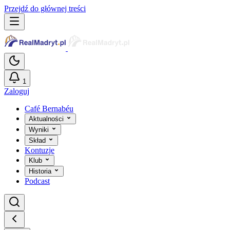
Przejdź do głównej treści
1
Zaloguj
Café Bernabéu
Aktualności
Wyniki
Skład
Kontuzje
Klub
Historia
Podcast