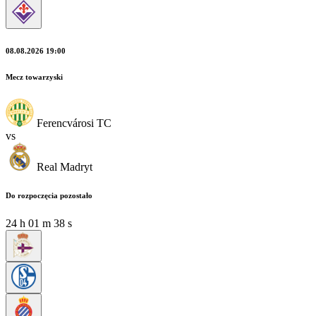
08.08.2026 19:00
Mecz towarzyski
Ferencvárosi TC
vs
Real Madryt
Do rozpoczęcia pozostało
24
h
01
m
38
s