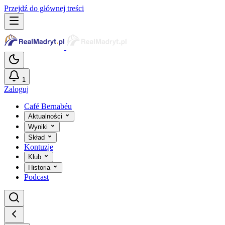
Przejdź do głównej treści
1
Zaloguj
Café Bernabéu
Aktualności
Wyniki
Skład
Kontuzje
Klub
Historia
Podcast