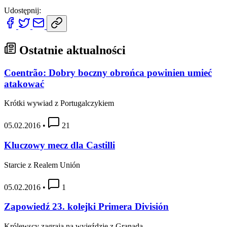
Udostępnij:
Ostatnie aktualności
Coentrão: Dobry boczny obrońca powinien umieć
atakować
Krótki wywiad z Portugalczykiem
05.02.2016
•
21
Kluczowy mecz dla Castilli
Starcie z Realem Unión
05.02.2016
•
1
Zapowiedź 23. kolejki Primera División
Królewscy zagrają na wyjeździe z Granadą