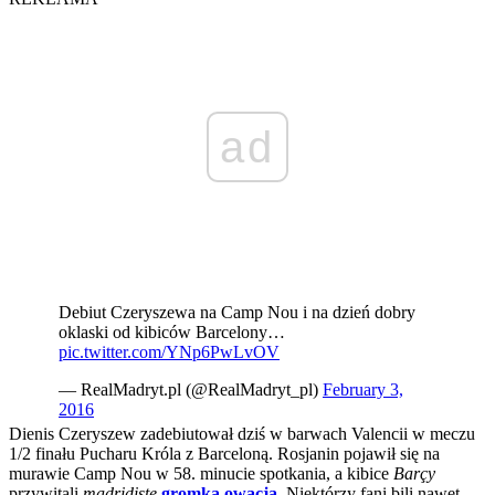
ad
Debiut Czeryszewa na Camp Nou i na dzień dobry
oklaski od kibiców Barcelony…
pic.twitter.com/YNp6PwLvOV
— RealMadryt.pl (@RealMadryt_pl)
February 3,
2016
Dienis Czeryszew zadebiutował dziś w barwach Valencii w meczu
1/2 finału Pucharu Króla z Barceloną. Rosjanin pojawił się na
murawie Camp Nou w 58. minucie spotkania, a kibice
Barçy
przywitali
madridistę
gromką owacją
. Niektórzy fani bili nawet