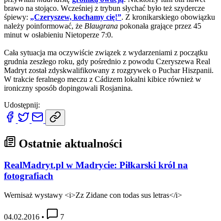
brawo na stojąco. Wcześniej z trybun słychać było też szydercze
śpiewy:
„Czeryszew, kochamy cię!”
. Z kronikarskiego obowiązku
należy poinformować, że
Blaugrana
pokonała grające przez 45
minut w osłabieniu Nietoperze 7:0.
Cała sytuacja ma oczywiście związek z wydarzeniami z początku
grudnia zeszłego roku, gdy pośrednio z powodu Czeryszewa Real
Madryt został zdyskwalifikowany z rozgrywek o Puchar Hiszpanii.
W trakcie feralnego meczu z Cádizem lokalni kibice również w
ironiczny sposób dopingowali Rosjanina.
Udostępnij:
Ostatnie aktualności
RealMadryt.pl w Madrycie: Piłkarski król na
fotografiach
Wernisaż wystawy <i>Zz Zidane con todas sus letras</i>
04.02.2016
•
7