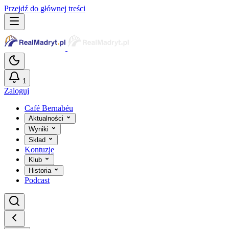
Przejdź do głównej treści
1
Zaloguj
Café Bernabéu
Aktualności
Wyniki
Skład
Kontuzje
Klub
Historia
Podcast