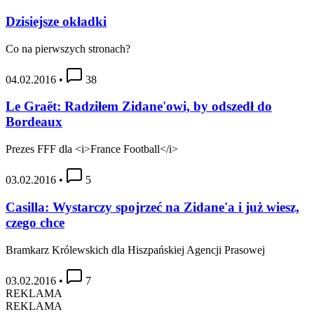
Dzisiejsze okładki
Co na pierwszych stronach?
04.02.2016
•
38
Le Graët: Radziłem Zidane'owi, by odszedł do
Bordeaux
Prezes FFF dla <i>France Football</i>
03.02.2016
•
5
Casilla: Wystarczy spojrzeć na Zidane'a i już wiesz,
czego chce
Bramkarz Królewskich dla Hiszpańskiej Agencji Prasowej
03.02.2016
•
7
REKLAMA
REKLAMA