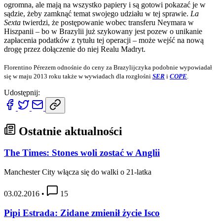
ogromna, ale mają na wszystko papiery i są gotowi pokazać je w
sądzie, żeby zamknąć temat swojego udziału w tej sprawie.
La
Sexta
twierdzi, że postępowanie wobec transferu Neymara w
Hiszpanii – bo w Brazylii już szykowany jest pozew o unikanie
zapłacenia podatków z tytułu tej operacji – może wejść na nową
drogę przez dołączenie do niej Realu Madryt.
Florentino Pérezem odnośnie do ceny za Brazylijczyka podobnie wypowiadał
się w maju 2013 roku także w wywiadach dla rozgłośni
SER
i
COPE
.
Udostępnij:
Ostatnie aktualności
The Times: Stones woli zostać w Anglii
Manchester City włącza się do walki o 21-latka
03.02.2016
•
15
Pipi Estrada: Zidane zmienił życie Isco