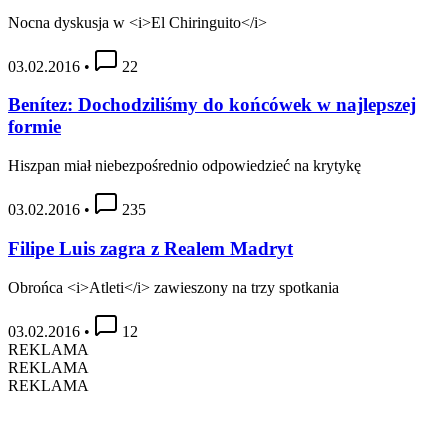
Nocna dyskusja w <i>El Chiringuito</i>
03.02.2016
•
22
Benítez: Dochodziliśmy do końcówek w najlepszej
formie
Hiszpan miał niebezpośrednio odpowiedzieć na krytykę
03.02.2016
•
235
Filipe Luis zagra z Realem Madryt
Obrońca <i>Atleti</i> zawieszony na trzy spotkania
03.02.2016
•
12
REKLAMA
REKLAMA
REKLAMA