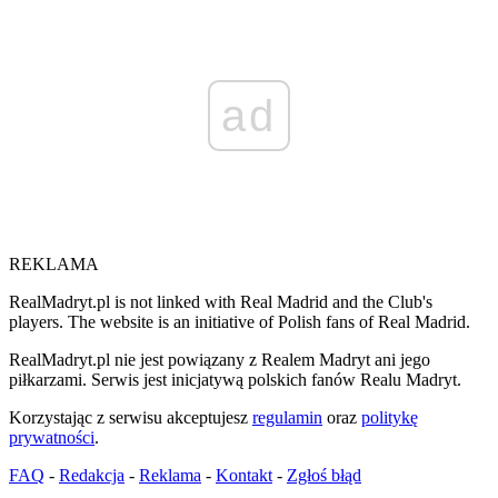
ad
REKLAMA
RealMadryt.pl is not linked with Real Madrid and the Club's
players. The website is an initiative of Polish fans of Real Madrid.
RealMadryt.pl nie jest powiązany z Realem Madryt ani jego
piłkarzami. Serwis jest inicjatywą polskich fanów Realu Madryt.
Korzystając z serwisu akceptujesz
regulamin
oraz
politykę
prywatności
.
FAQ
-
Redakcja
-
Reklama
-
Kontakt
-
Zgłoś błąd