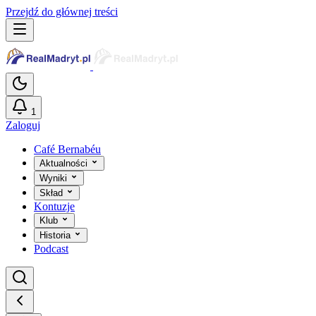
Przejdź do głównej treści
1
Zaloguj
Café Bernabéu
Aktualności
Wyniki
Skład
Kontuzje
Klub
Historia
Podcast