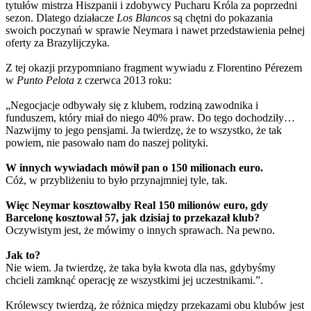
tytułów mistrza Hiszpanii i zdobywcy Pucharu Króla za poprzedni
sezon. Dlatego działacze
Los Blancos
są chętni do pokazania
swoich poczynań w sprawie Neymara i nawet przedstawienia pełnej
oferty za Brazylijczyka.
Z tej okazji przypomniano fragment wywiadu z Florentino Pérezem
w
Punto Pelota
z czerwca 2013 roku:
„Negocjacje odbywały się z klubem, rodziną zawodnika i
funduszem, który miał do niego 40% praw. Do tego dochodziły…
Nazwijmy to jego pensjami. Ja twierdzę, że to wszystko, że tak
powiem, nie pasowało nam do naszej polityki.
W innych wywiadach mówił pan o 150 milionach euro.
Cóż, w przybliżeniu to było przynajmniej tyle, tak.
Więc Neymar kosztowałby Real 150 milionów euro, gdy
Barcelonę kosztował 57, jak dzisiaj to przekazał klub?
Oczywistym jest, że mówimy o innych sprawach. Na pewno.
Jak to?
Nie wiem. Ja twierdzę, że taka była kwota dla nas, gdybyśmy
chcieli zamknąć operację ze wszystkimi jej uczestnikami.”.
Królewscy twierdzą, że różnica między przekazami obu klubów jest