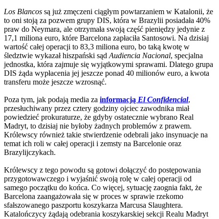
Los Blancos
są już zmęczeni ciągłym powtarzaniem w Katalonii, że
to oni stoją za pozwem grupy DIS, która w Brazylii posiadała 40%
praw do Neymara, ale otrzymała swoją część pieniędzy jedynie z
17,1 miliona euro, które Barcelona zapłaciła Santosowi. Na dzisiaj
wartość całej operacji to 83,3 miliona euro, bo taką kwotę w
śledztwie wykazał hiszpański sąd
Audiencia Nacional
, specjalna
jednostka, która zajmuje się wyjątkowymi sprawami. Dlatego grupa
DIS żąda wypłacenia jej jeszcze ponad 40 milionów euro, a kwota
transferu może jeszcze wzrosnąć.
Poza tym, jak podają media za
informacją
El Confidencial
,
przesłuchiwany przez cztery godziny ojciec zawodnika miał
powiedzieć prokuraturze, że gdyby ostatecznie wybrano Real
Madryt, to dzisiaj nie byłoby żadnych problemów z prawem.
Królewscy również takie stwierdzenie odebrali jako insynuacje na
temat ich roli w całej operacji i zemsty na Barcelonie oraz
Brazylijczykach.
Królewscy z tego powodu są gotowi dołączyć do postępowania
przygotowawczego i wyjaśnić swoją rolę w całej operacji od
samego początku do końca. Co więcej, sytuację zaognia fakt, że
Barcelona zaangażowała się w proces w sprawie rzekomo
sfałszowanego paszportu koszykarza Marcusa Slaughtera.
Katalończycy żądają odebrania koszykarskiej sekcji Realu Madryt