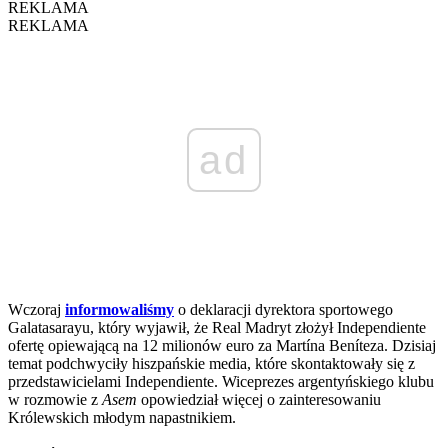
REKLAMA
REKLAMA
ad
Wczoraj
informowaliśmy
o deklaracji dyrektora sportowego
Galatasarayu, który wyjawił, że Real Madryt złożył Independiente
ofertę opiewającą na 12 milionów euro za Martína Beníteza. Dzisiaj
temat podchwyciły hiszpańskie media, które skontaktowały się z
przedstawicielami Independiente. Wiceprezes argentyńskiego klubu
w rozmowie z
Asem
opowiedział więcej o zainteresowaniu
Królewskich młodym napastnikiem.