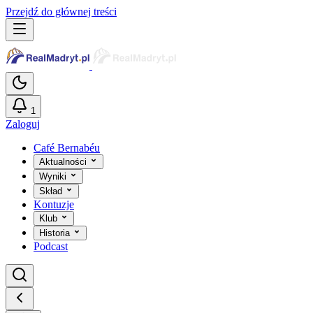
Przejdź do głównej treści
1
Zaloguj
Café Bernabéu
Aktualności
Wyniki
Skład
Kontuzje
Klub
Historia
Podcast