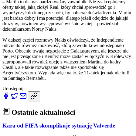
– Martín to dla nas bardzo ważny zawodnik. Nie zaakceptujemy
oferty takiej, jaką złożył Real, który chciał sprowadzić go i
wypożyczyć do innego zespołu, by nabierał doświadczenia. Martín
jest bardzo dobry i ma potencjał, dlatego jeżeli odejdzie do jakiejś
drużyny, powinien występować właśnie w niej – powiedział
dziennikarzom Noray Nakis.
W dalszej części rozmowy Nakis oświadczył, że Independiente
odrzuciło również możliwość, którą zawodnikowi udostępniało
Porto. Obecnie trwają negocjacje z Galatasarayem, ale jeszcze nic
nie jest przesądzone i Benítez może zostać w ojczyźnie. Królewscy
zaproponowali również opcję z włączeniem Martína do kadry
Castilli, ale takie rozwiązanie także nie spodobało się
Argentyńczykom. Wygląda więc na to, że 21-latek jednak nie trafi
na Santiago Bernabéu.
Udostępnij:
Ostatnie aktualności
Kara od FIFA skomplikuje sytuację Valverde