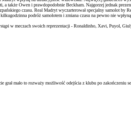
i, a także Owen i prawdopodobnie Beckham. Najgorzej jednak prezentuj
szpańskiego czasu. Real Madryt wyczarterował specjalny samolot by 
 kilkugodzinna podróż samolotem i zmiana czasu na pewno nie wpłyną
tąpi w meczach swoich reprezentacji - Ronaldinho, Xavi, Puyol, Giuly
dzie grał mało to rozważy możliwość odejścia z klubu po zakończeniu s