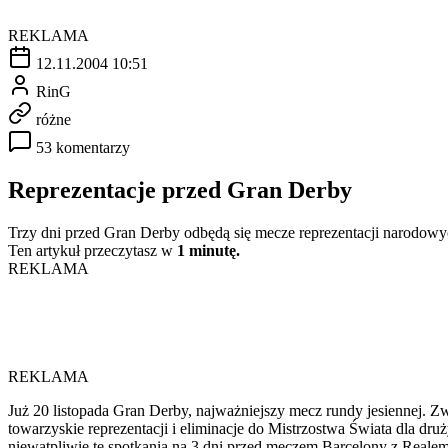
REKLAMA
12.11.2004 10:51
RinG
różne
53 komentarzy
Reprezentacje przed Gran Derby
Trzy dni przed Gran Derby odbędą się mecze reprezentacji narodow
Ten artykuł przeczytasz w
1 minutę.
REKLAMA
REKLAMA
Już 20 listopada Gran Derby, najważniejszy mecz rundy jesiennej. Z
towarzyskie reprezentacji i eliminacje do Mistrzostwa Świata dla dru
niewątpliwie te spotkania na 3 dni przed meczem Barcelony z Real