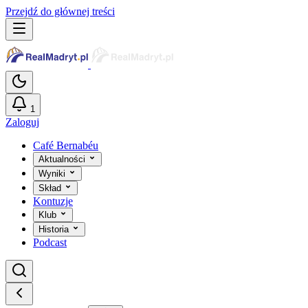
Przejdź do głównej treści
1
Zaloguj
Café Bernabéu
Aktualności
Wyniki
Skład
Kontuzje
Klub
Historia
Podcast