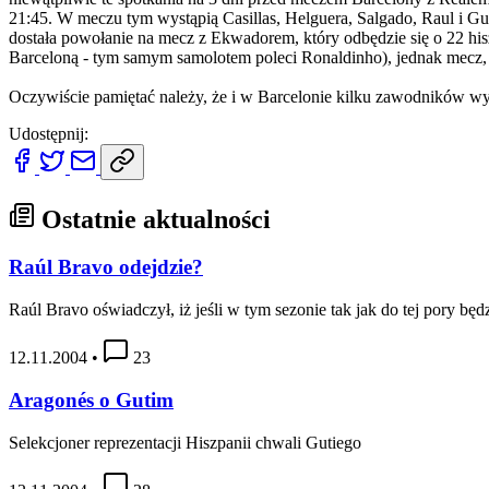
21:45. W meczu tym wystąpią Casillas, Helguera, Salgado, Raul i Gut
dostała powołanie na mecz z Ekwadorem, który odbędzie się o 22 hi
Barceloną - tym samym samolotem poleci Ronaldinho), jednak mecz,
Oczywiście pamiętać należy, że i w Barcelonie kilku zawodników wys
Udostępnij:
Ostatnie aktualności
Raúl Bravo odejdzie?
Raúl Bravo oświadczył, iż jeśli w tym sezonie tak jak do tej pory bę
12.11.2004
•
23
Aragonés o Gutim
Selekcjoner reprezentacji Hiszpanii chwali Gutiego