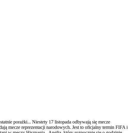
tnie porażki... Niestety 17 listopada odbywają się mecze
ają mecze reprezentacji narodowych. Jest to oficjalny termin FIFA i
ąpi w meczy Hiszpania - Anglia, który rozpocznie się o godzinie