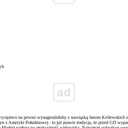
ych
ad
wycięstwo na pewno wynagrodziłoby z nawiązką fanom Królewskich osta
żyn z Ameryki Południowej - to już prawie tradycja, że przed GD wypad
em Madryt wpłyną na atrakcyjność widowiska. Najwięcej
galacticos
wyst