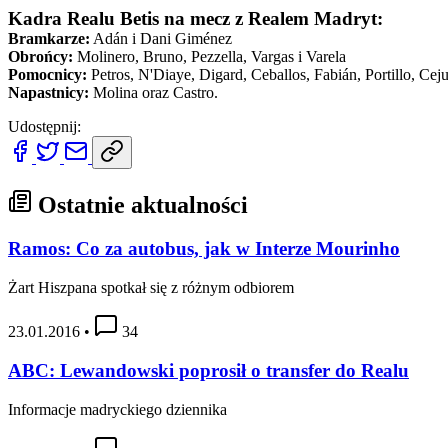
Kadra Realu Betis na mecz z Realem Madryt:
Bramkarze:
Adán i Dani Giménez
Obrońcy:
Molinero, Bruno, Pezzella, Vargas i Varela
Pomocnicy:
Petros, N'Diaye, Digard, Ceballos, Fabián, Portillo, Cej
Napastnicy:
Molina oraz Castro.
Udostępnij:
Ostatnie aktualności
Ramos: Co za autobus, jak w Interze Mourinho
Żart Hiszpana spotkał się z różnym odbiorem
23.01.2016
•
34
ABC: Lewandowski poprosił o transfer do Realu
Informacje madryckiego dziennika