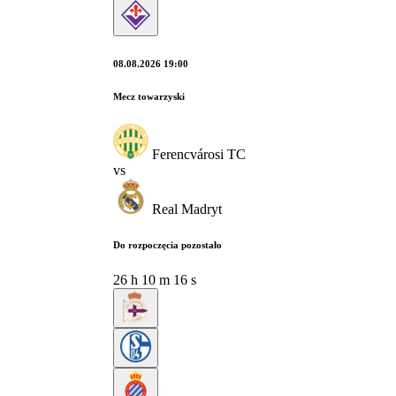
08.08.2026 19:00
Mecz towarzyski
Ferencvárosi TC
vs
Real Madryt
Do rozpoczęcia pozostało
26
h
10
m
15
s