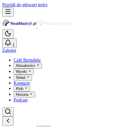
Przejdź do głównej treści
1
Zaloguj
Café Bernabéu
Aktualności
Wyniki
Skład
Kontuzje
Klub
Historia
Podcast