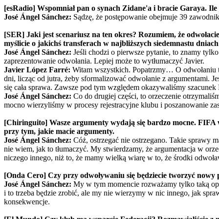
[esRadio] Wspomniał pan o synach Zidane'a i bracie Garaya. Ile 
José Ángel Sánchez:
Sądzę, że postępowanie obejmuje 39 zawodników,
[SER] Jaki jest scenariusz na ten okres? Rozumiem, że odwołaci
myślicie o jakichś transferach w najbliższych siedemnastu dniac
José Ángel Sánchez:
Jeśli chodzi o pierwsze pytanie, to znamy tyl
zaprezentowanie odwołania. Lepiej może to wytłumaczyć Javier.
Javier López Farré:
Witam wszystkich. Popatrzmy… O odwołaniu trz
dni, licząc od jutra, żeby sformalizować odwołanie z argumentami. 
się cała sprawa. Zawsze pod tym względem okazywaliśmy szacunek FI
José Ángel Sánchez:
Co do drugiej części, to orzeczenie otrzymaliś
mocno wierzyliśmy w procesy rejestracyjne klubu i poszanowanie zas
[Chiringuito] Wasze argumenty wydają się bardzo mocne. FIFA w
przy tym, jakie macie argumenty.
José Ángel Sánchez:
Cóż, ostrzegać nie ostrzegano. Takie sprawy ma
nie wiem, jak to tłumaczyć. My stwierdzamy, że argumentacja w orzec
niczego innego, niż to, że mamy wielką wiarę w to, że środki odwoła
[Onda Cero] Czy przy odwoływaniu się będziecie tworzyć nowy pl
José Ángel Sánchez:
My w tym momencie rozważamy tylko taką opcję
i to trzeba będzie zrobić, ale my nie wierzymy w nic innego, jak s
konsekwencje.