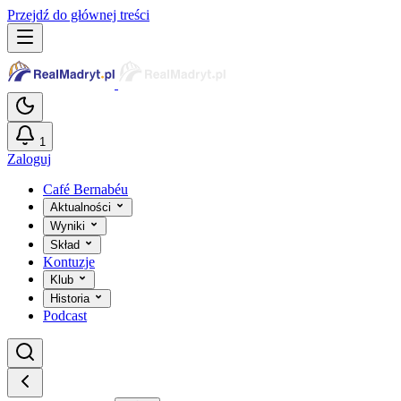
Przejdź do głównej treści
1
Zaloguj
Café Bernabéu
Aktualności
Wyniki
Skład
Kontuzje
Klub
Historia
Podcast