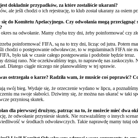
jest dokładnie przypadków, za które zostaliście ukarani?
 ale jeśli chodzi o ich rejestrację, to klub został ukarany za osiem 
e się do Komitetu Apelacyjnego. Czy odwołania mogą przeciągnąć s
h?
ko okres na odwołanie. Mamy chyba trzy dni, żeby poinformować czy zło
eba poinformować FIFA, są na to trzy dni, licząc od jutra. Potem ma
Jeśli chodzi o postępowanie odwoławcze, to w regulaminach FIFA nie m
FA, było tak w czasie całego postępowania i podobnie będzie teraz.
my dzisiaj rano. Nie oczekiwaliśmy tego, to naprawdę nas zaskoczyło. 
ad. Dlatego ciągle niczego nie planowaliśmy w tej sprawie.
as ostrzegała o karze? Radziła wam, że musicie coś poprawić? Co
ją swój bieg. Wydaje się, że orzeczenie wydano w lipcu, a poznaliśmy
zeniu ma swoje słabości. Dziwimy się, że można nas ukarać w taki spo
wcze przyniosą skutek.
an dla pierwszej drużyny, patrząc na to, że możecie mieć dwa ok
, że odwołanie przyniesie skutek. Nie rozważaliśmy o innych scenar
prawiedliwość w środkach odwoławczych. Takie naprawdę mamy tutaj od