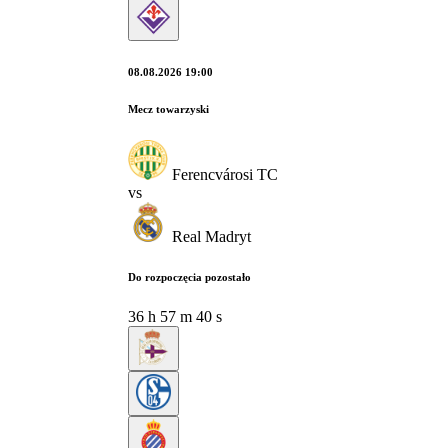
08.08.2026 19:00
Mecz towarzyski
Ferencvárosi TC
vs
Real Madryt
Do rozpoczęcia pozostało
36
h
57
m
39
s