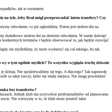
przypadków, tak to rozumiem.
ię na tyle, żeby Real mógł przeprowadzić latem transfery? Czy
żymy odwołanie, co już ogłosiliśmy. Potem jest siedem dni na
my dodatkowe siedem dni na złożenie odwołania. W sumie dziesięć
a konkretnych terminów i będzie obserwować to, jak będzie rozwijać
Nigdy nie myśleliśmy, że może wydarzyć się coś takiego, bo tak
 wy o tym ogólnie myślicie? To wszystko wygląda trochę dziwnie
 je dzisiaj. Nie spodziewaliśmy się tego. A dlaczego? Tak naprawdę
sób za takie rzeczy, które nie miały miejsca. Nie mogę powiedzieć
ienka bez transferów?
iuszach. Jednak klub ma oczywiście profesjonalistów od planowania
czucie. Nie wierzymy w to, że klub może ponieść takie