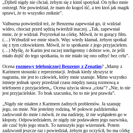
„Djibril nigdy nie chciał, żebym się z kimś spotykał. On tylko mnie
ostrzegł. Nie powiedział, że mam do kogoś iść, a ten ktoś jak magik
sprawi, że to wszystko zniknie”.
Valbuena potwierdził też, że Benzema zapewniał go, iż widział
wideo, chociaż przed sędzią twierdził inaczej. „Tak, zapewniał
mnie, że je widział. Przyrzekał na córkę. Mówił, że to gorący film.
(…) Wzbudził we mnie strach. Więc wtedy kłamał, żebym spotkał
się z tym człowiekiem. Mówił, że to spotkanie z jego przyjacielem.
(…) Myślę, że Karim jest raczej inteligentny i dobrze wie, że jeśli
miało dojść do tego spotkania, to nie miało się ono odbyć bez celu”.
Ocena
rozmowy telefonicznej Benzemy z Zenatim
? „Mamy z
Karimem stosunki z reprezentacji. Jednak kiedy słyszysz te
nagrania, nie jest to człowiek, który mnie szanuje. Mimo wszystko
istnieje jednak spory przedział czasu między naszą rozmową a
telefonem z przyjacielem„. Ocena użycia słowa „ciota”? „Nie, to nie
jest przyjacielskie. To brak szacunku, bo to nie jest prawda”.
„Nigdy nie miałem z Karimem żadnych problemów. Ja szanuję
jego, on mnie. Nie jesteśmy rodziną. W połowie października
zadzwonił do mnie i mówił, że ma nadzieję, iż nie wplątałem go w
kłopoty. Odpowiedziałem, że nigdy nie podawałem jego nazwiska,
ale czuć było jego strach. To naruszyło jego wizerunek. Potem
zadzwonił jeszcze raz i powiedział, żebym go oczyścił, bo ma córkę