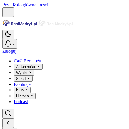
Przejdź do głównej treści
1
Zaloguj
Café Bernabéu
Aktualności
Wyniki
Skład
Kontuzje
Klub
Historia
Podcast