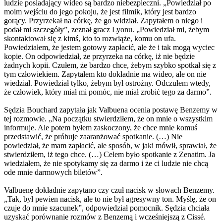
ludzie posiadający wideo są bardzo niebezpieczni. „Powiedział po
moim wejściu do jego pokoju, że jest filmik, który jest bardzo
gorący. Przyrzekał na córkę, że go widział. Zapytałem o niego i
podał mi szczegóły”, zeznał gracz Lyonu. „Powiedział mi, żebym
skontaktował się z kimś, kto to rozwiąże, komu on ufa.
Powiedziałem, że jestem gotowy zapłacić, ale że i tak mogą wyciec
kopie. On odpowiedział, że przyrzeka na córkę, iż nie będzie
żadnych kopii. Czułem, że bardzo chce, żebym szybko spotkał się z
tym człowiekiem. Zapytałem kto dokładnie ma wideo, ale on nie
wiedział. Powiedział tylko, żebym był ostrożny. Odczułem wtedy,
że człowiek, który miał mi pomóc, nie miał zrobić tego za darmo”.
Sędzia Bouchard zapytała jak Valbuena ocenia postawę Benzemy w
tej rozmowie. „Na początku stwierdziłem, że on mnie o wszystkim
informuje. Ale potem byłem zaskoczony, że chce mnie komuś
przedstawić, że próbuje zaaranżować spotkanie. (…) Nie
powiedział, że mam zapłacić, ale sposób, w jaki mówił, sprawiał, że
stwierdziłem, iż tego chce. (…) Celem było spotkanie z Zenatim. Ja
wiedziałem, że nie spotykamy się za darmo i że ci ludzie nie chcą
ode mnie darmowych biletów”.
Valbuenę dokładnie zapytano czy czuł nacisk w słowach Benzemy.
„Tak, był pewien nacisk, ale to nie był agresywny ton. Myślę, że on
czuje do mnie szacunek”, odpowiedział pomocnik. Sędzia chciała
uzyskać porównanie rozmów z Benzemą i wcześniejszą z Cissé.