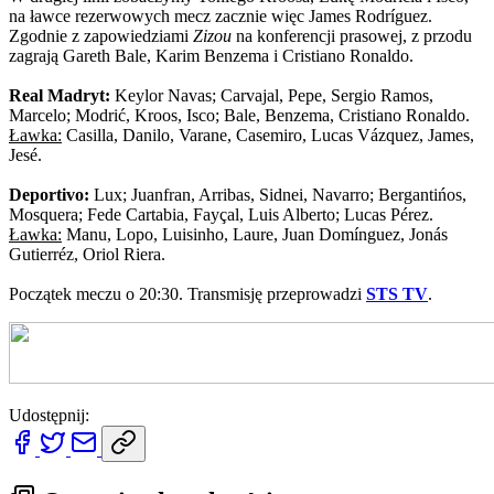
na ławce rezerwowych mecz zacznie więc James Rodríguez.
Zgodnie z zapowiedziami
Zizou
na konferencji prasowej, z przodu
zagrają Gareth Bale, Karim Benzema i Cristiano Ronaldo.
Real Madryt:
Keylor Navas; Carvajal, Pepe, Sergio Ramos,
Marcelo; Modrić, Kroos, Isco; Bale, Benzema, Cristiano Ronaldo.
Ławka:
Casilla, Danilo, Varane, Casemiro, Lucas Vázquez, James,
Jesé.
Deportivo:
Lux; Juanfran, Arribas, Sidnei, Navarro; Bergantińos,
Mosquera; Fede Cartabia, Fayçal, Luis Alberto; Lucas Pérez.
Ławka:
Manu, Lopo, Luisinho, Laure, Juan Domínguez, Jonás
Gutierréz, Oriol Riera.
Początek meczu o 20:30. Transmisję przeprowadzi
STS TV
.
Udostępnij: