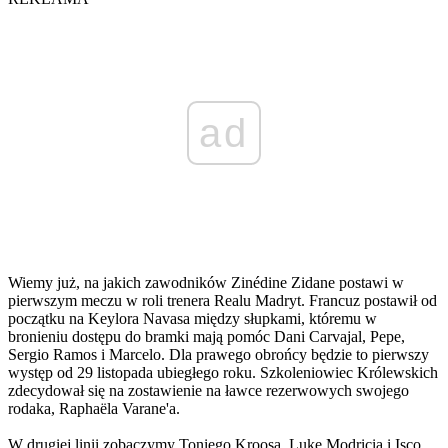
ad
Wiemy już, na jakich zawodników Zinédine Zidane postawi w
pierwszym meczu w roli trenera Realu Madryt. Francuz postawił od
początku na Keylora Navasa między słupkami, któremu w
bronieniu dostępu do bramki mają pomóc Dani Carvajal, Pepe,
Sergio Ramos i Marcelo. Dla prawego obrońcy będzie to pierwszy
występ od 29 listopada ubiegłego roku. Szkoleniowiec Królewskich
zdecydował się na zostawienie na ławce rezerwowych swojego
rodaka, Raphaëla Varane'a.
W drugiej linii zobaczymy Toniego Kroosa, Lukę Modricia i Isco,