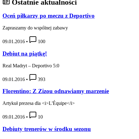
Ostatnie aktualności
Oceń piłkarzy po meczu z Deportivo
Zapraszamy do wspólnej zabawy
09.01.2016
•
100
Debiut na piątkę!
Real Madryt – Deportivo 5:0
09.01.2016
•
393
Florentino: Z Zizou odnawiamy marzenie
Artykuł prezesa dla <i>L'Équipe</i>
09.01.2016
•
10
Debiuty trenerów w środku sezonu