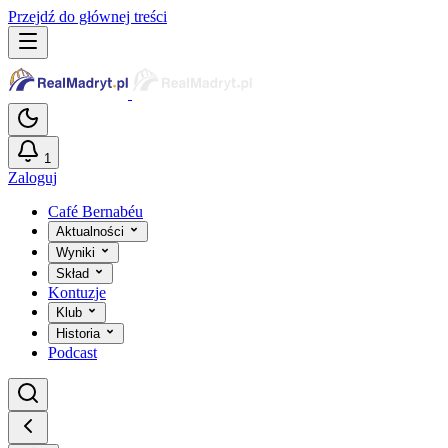
Przejdź do głównej treści
1
Zaloguj
Café Bernabéu
Aktualności
Wyniki
Skład
Kontuzje
Klub
Historia
Podcast