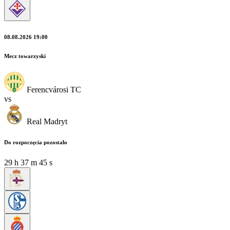
08.08.2026 19:00
Mecz towarzyski
Ferencvárosi TC
vs
Real Madryt
Do rozpoczęcia pozostało
29
h
37
m
44
s