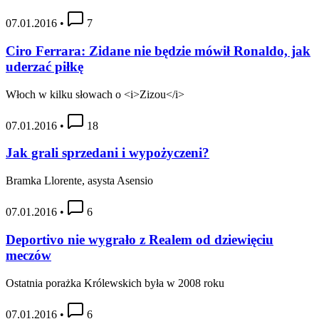
07.01.2016
•
7
Ciro Ferrara: Zidane nie będzie mówił Ronaldo, jak
uderzać piłkę
Włoch w kilku słowach o <i>Zizou</i>
07.01.2016
•
18
Jak grali sprzedani i wypożyczeni?
Bramka Llorente, asysta Asensio
07.01.2016
•
6
Deportivo nie wygrało z Realem od dziewięciu
meczów
Ostatnia porażka Królewskich była w 2008 roku
07.01.2016
•
6