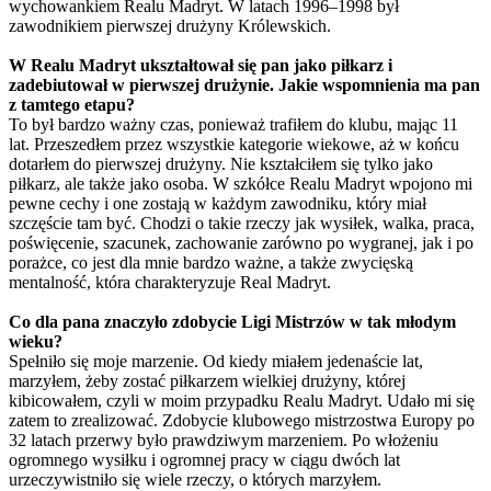
wychowankiem Realu Madryt. W latach 1996–1998 był
zawodnikiem pierwszej drużyny Królewskich.
W Realu Madryt ukształtował się pan jako piłkarz i
zadebiutował w pierwszej drużynie. Jakie wspomnienia ma pan
z tamtego etapu?
To był bardzo ważny czas, ponieważ trafiłem do klubu, mając 11
lat. Przeszedłem przez wszystkie kategorie wiekowe, aż w końcu
dotarłem do pierwszej drużyny. Nie kształciłem się tylko jako
piłkarz, ale także jako osoba. W szkółce Realu Madryt wpojono mi
pewne cechy i one zostają w każdym zawodniku, który miał
szczęście tam być. Chodzi o takie rzeczy jak wysiłek, walka, praca,
poświęcenie, szacunek, zachowanie zarówno po wygranej, jak i po
porażce, co jest dla mnie bardzo ważne, a także zwycięską
mentalność, która charakteryzuje Real Madryt.
Co dla pana znaczyło zdobycie Ligi Mistrzów w tak młodym
wieku?
Spełniło się moje marzenie. Od kiedy miałem jedenaście lat,
marzyłem, żeby zostać piłkarzem wielkiej drużyny, której
kibicowałem, czyli w moim przypadku Realu Madryt. Udało mi się
zatem to zrealizować. Zdobycie klubowego mistrzostwa Europy po
32 latach przerwy było prawdziwym marzeniem. Po włożeniu
ogromnego wysiłku i ogromnej pracy w ciągu dwóch lat
urzeczywistniło się wiele rzeczy, o których marzyłem.