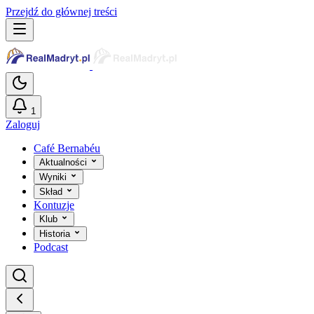
Przejdź do głównej treści
1
Zaloguj
Café Bernabéu
Aktualności
Wyniki
Skład
Kontuzje
Klub
Historia
Podcast