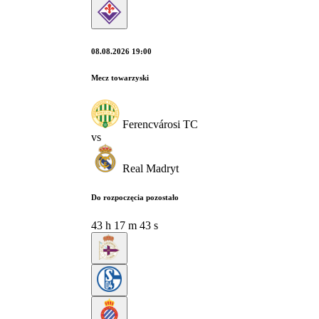
08.08.2026 19:00
Mecz towarzyski
Ferencvárosi TC
vs
Real Madryt
Do rozpoczęcia pozostało
43
h
17
m
42
s