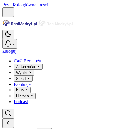
Przejdź do głównej treści
1
Zaloguj
Café Bernabéu
Aktualności
Wyniki
Skład
Kontuzje
Klub
Historia
Podcast