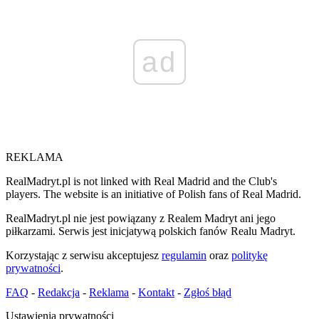
ad
REKLAMA
RealMadryt.pl is not linked with Real Madrid and the Club's
players. The website is an initiative of Polish fans of Real Madrid.
RealMadryt.pl nie jest powiązany z Realem Madryt ani jego
piłkarzami. Serwis jest inicjatywą polskich fanów Realu Madryt.
Korzystając z serwisu akceptujesz
regulamin
oraz
politykę
prywatności
.
FAQ
-
Redakcja
-
Reklama
-
Kontakt
-
Zgłoś błąd
Ustawienia prywatności