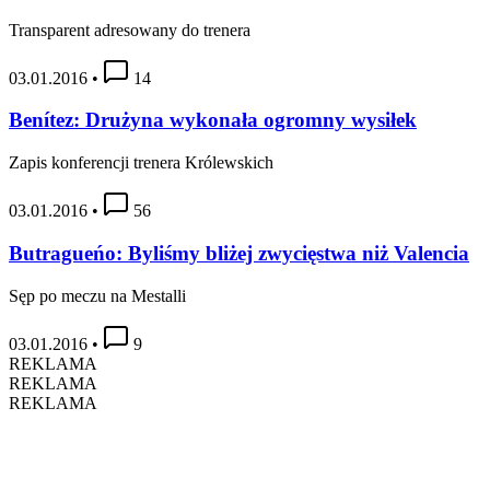
Transparent adresowany do trenera
03.01.2016
•
14
Benítez: Drużyna wykonała ogromny wysiłek
Zapis konferencji trenera Królewskich
03.01.2016
•
56
Butragueńo: Byliśmy bliżej zwycięstwa niż Valencia
Sęp po meczu na Mestalli
03.01.2016
•
9
REKLAMA
REKLAMA
REKLAMA