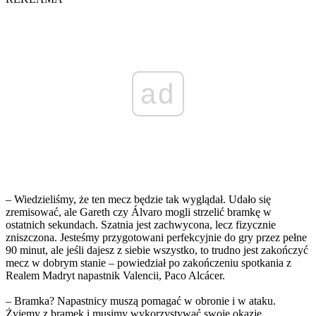
ad
– Wiedzieliśmy, że ten mecz będzie tak wyglądał. Udało się
zremisować, ale Gareth czy Álvaro mogli strzelić bramkę w
ostatnich sekundach. Szatnia jest zachwycona, lecz fizycznie
zniszczona. Jesteśmy przygotowani perfekcyjnie do gry przez pełne
90 minut, ale jeśli dajesz z siebie wszystko, to trudno jest zakończyć
mecz w dobrym stanie – powiedział po zakończeniu spotkania z
Realem Madryt napastnik Valencii, Paco Alcácer.
– Bramka? Napastnicy muszą pomagać w obronie i w ataku.
Żyjemy z bramek i musimy wykorzystywać swoje okazje.