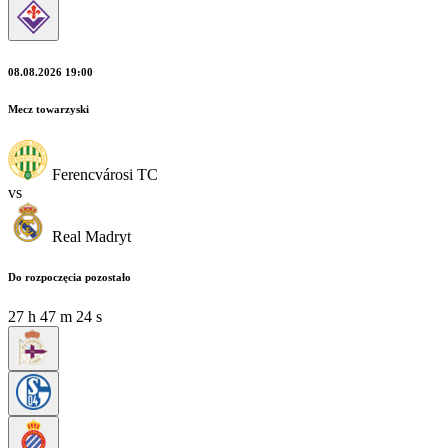
08.08.2026 19:00
Mecz towarzyski
Ferencvárosi TC
vs
Real Madryt
Do rozpoczęcia pozostało
27
h
47
m
23
s