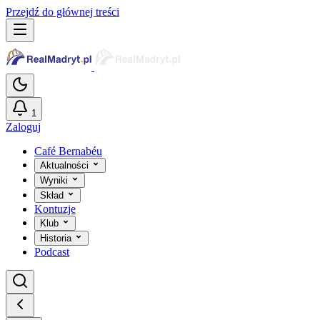
Przejdź do głównej treści
1
Zaloguj
Café Bernabéu
Aktualności
Wyniki
Skład
Kontuzje
Klub
Historia
Podcast