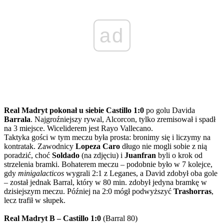
ad
Real Madryt pokonał u siebie Castillo 1:0
po golu Davida
Barrala
. Najgroźniejszy rywal, Alcorcon, tylko zremisował i spadł
na 3 miejsce. Wiceliderem jest Rayo Vallecano.
Taktyka gości w tym meczu była prosta: bronimy się i liczymy na
kontratak. Zawodnicy
Lopeza Caro
długo nie mogli sobie z nią
poradzić, choć
Soldado
(na zdjęciu) i
Juanfran
byli o krok od
strzelenia bramki. Bohaterem meczu – podobnie było w 7 kolejce,
gdy
minigalacticos
wygrali 2:1 z Leganes, a David zdobył oba gole
– został jednak Barral, który w 80 min. zdobył jedyna bramkę w
dzisiejszym meczu. Później na 2:0 mógł podwyższyć
Trashorras
,
lecz trafił w słupek.
Real Madryt B – Castillo 1:0
(Barral 80)