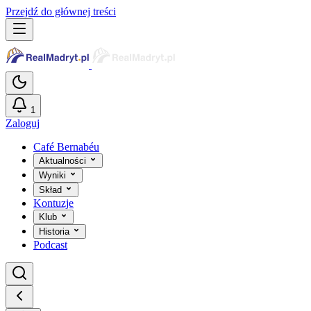
Przejdź do głównej treści
1
Zaloguj
Café Bernabéu
Aktualności
Wyniki
Skład
Kontuzje
Klub
Historia
Podcast