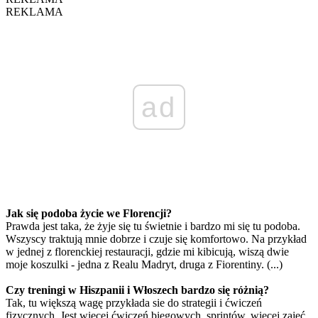
REKLAMA
ad
Jak się podoba życie we Florencji?
Prawda jest taka, że żyje się tu świetnie i bardzo mi się tu podoba.
Wszyscy traktują mnie dobrze i czuje się komfortowo. Na przykład
w jednej z florenckiej restauracji, gdzie mi kibicują, wiszą dwie
moje koszulki - jedna z Realu Madryt, druga z Fiorentiny. (...)
Czy treningi w Hiszpanii i Włoszech bardzo się różnią?
Tak, tu większą wagę przykłada sie do strategii i ćwiczeń
fizycznych. Jest więcej ćwiczeń biegowych, sprintów, więcej zajęć