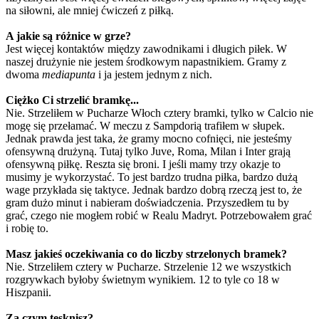
na siłowni, ale mniej ćwiczeń z piłką.
A jakie są różnice w grze?
Jest więcej kontaktów między zawodnikami i długich piłek. W
naszej drużynie nie jestem środkowym napastnikiem. Gramy z
dwoma
mediapunta
i ja jestem jednym z nich.
Ciężko Ci strzelić bramkę...
Nie. Strzeliłem w Pucharze Włoch cztery bramki, tylko w Calcio nie
mogę się przełamać. W meczu z Sampdorią trafiłem w słupek.
Jednak prawda jest taka, że gramy mocno cofnięci, nie jesteśmy
ofensywną drużyną. Tutaj tylko Juve, Roma, Milan i Inter grają
ofensywną piłkę. Reszta się broni. I jeśli mamy trzy okazje to
musimy je wykorzystać. To jest bardzo trudna piłka, bardzo dużą
wage przykłada się taktyce. Jednak bardzo dobrą rzeczą jest to, że
gram dużo minut i nabieram doświadczenia. Przyszedłem tu by
grać, czego nie mogłem robić w Realu Madryt. Potrzebowałem grać
i robię to.
Masz jakieś oczekiwania co do liczby strzelonych bramek?
Nie. Strzeliłem cztery w Pucharze. Strzelenie 12 we wszystkich
rozgrywkach byłoby świetnym wynikiem. 12 to tyle co 18 w
Hiszpanii.
Za czym tęsknisz?