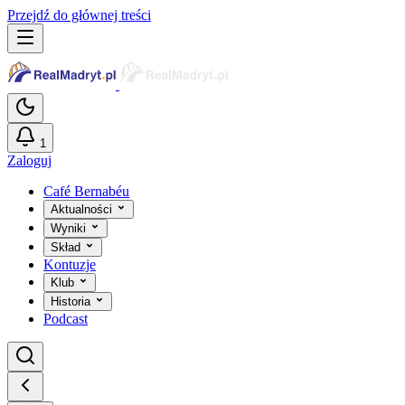
Przejdź do głównej treści
1
Zaloguj
Café Bernabéu
Aktualności
Wyniki
Skład
Kontuzje
Klub
Historia
Podcast