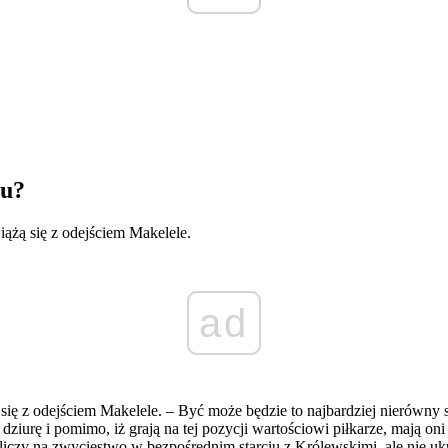
lu?
iążą się z odejściem Makelele.
ad
się z odejściem Makelele. – Być może będzie to najbardziej nierówny
iurę i pomimo, iż grają na tej pozycji wartościowi piłkarze, mają oni 
yk liczy na zwycięstwo w bezpośrednim starciu z Królewskimi, ale nie