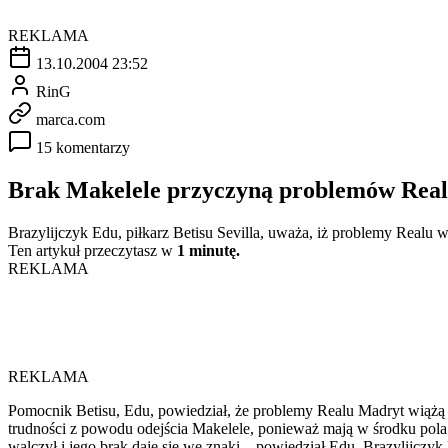
REKLAMA
13.10.2004 23:52
RinG
marca.com
15 komentarzy
Brak Makelele przyczyną problemów Rea
Brazylijczyk Edu, piłkarz Betisu Sevilla, uważa, iż problemy Realu w
Ten artykuł przeczytasz w
1 minutę.
REKLAMA
REKLAMA
Pomocnik Betisu, Edu, powiedział, że problemy Realu Madryt wiążą 
trudności z powodu odejścia Makelele, ponieważ mają w środku pola dz
walczył i jego brak daje się we znaki – powiedział Edu. Brazylijcz