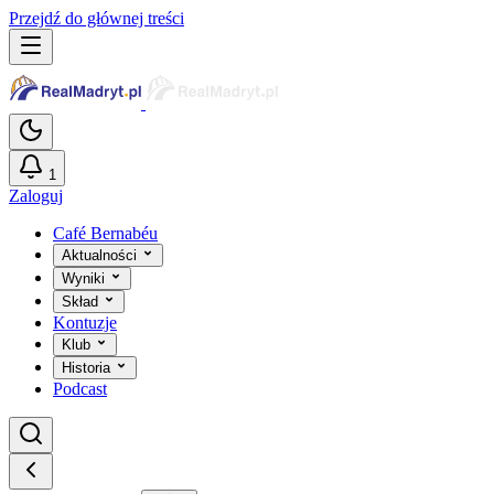
Przejdź do głównej treści
1
Zaloguj
Café Bernabéu
Aktualności
Wyniki
Skład
Kontuzje
Klub
Historia
Podcast