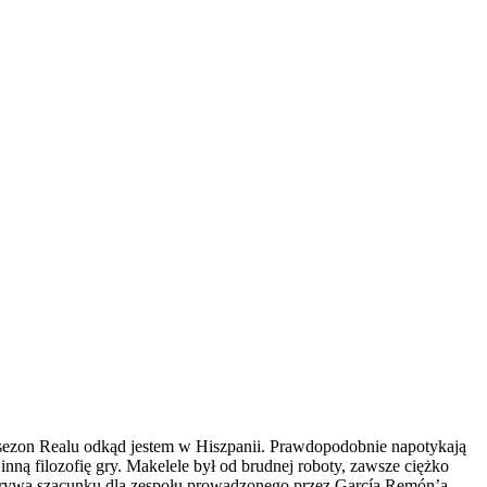
 sezon Realu odkąd jestem w Hiszpanii. Prawdopodobnie napotykają
inną filozofię gry. Makelele był od brudnej roboty, zawsze ciężko
 ukrywa szacunku dla zespołu prowadzonego przez García Remón’a. –