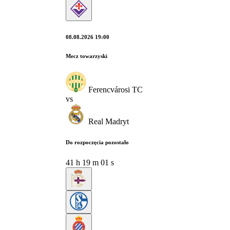
08.08.2026 19:00
Mecz towarzyski
Ferencvárosi TC
vs
Real Madryt
Do rozpoczęcia pozostało
41
h
19
m
00
s