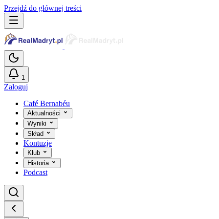
Przejdź do głównej treści
1
Zaloguj
Café Bernabéu
Aktualności
Wyniki
Skład
Kontuzje
Klub
Historia
Podcast