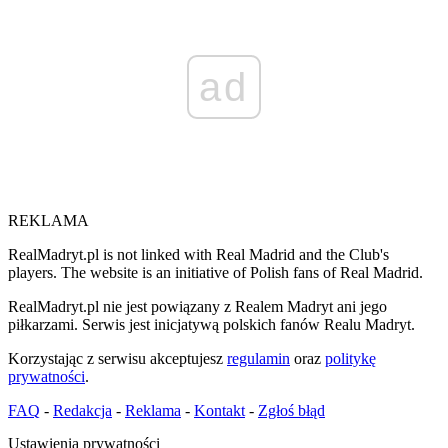
ad
REKLAMA
RealMadryt.pl is not linked with Real Madrid and the Club's
players. The website is an initiative of Polish fans of Real Madrid.
RealMadryt.pl nie jest powiązany z Realem Madryt ani jego
piłkarzami. Serwis jest inicjatywą polskich fanów Realu Madryt.
Korzystając z serwisu akceptujesz
regulamin
oraz
politykę
prywatności
.
FAQ
-
Redakcja
-
Reklama
-
Kontakt
-
Zgłoś błąd
Ustawienia prywatności