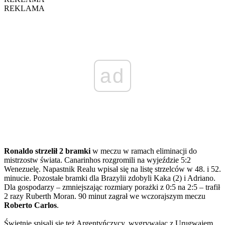
REKLAMA
ad
Ronaldo strzelił 2 bramki
w meczu w ramach eliminacji do
mistrzostw świata. Canarinhos rozgromili na wyjeździe 5:2
Wenezuelę. Napastnik Realu wpisał się na listę strzelców w 48. i 52.
minucie. Pozostałe bramki dla Brazylii zdobyli Kaka (2) i Adriano.
Dla gospodarzy – zmniejszając rozmiary porażki z 0:5 na 2:5 – trafił
2 razy Ruberth Moran. 90 minut zagrał we wczorajszym meczu
Roberto Carlos
.
Świetnie spisali się też Argentyńczycy, wygrywając z Urugwajem