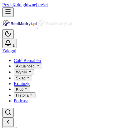
Przejdź do głównej treści
1
Zaloguj
Café Bernabéu
Aktualności
Wyniki
Skład
Kontuzje
Klub
Historia
Podcast