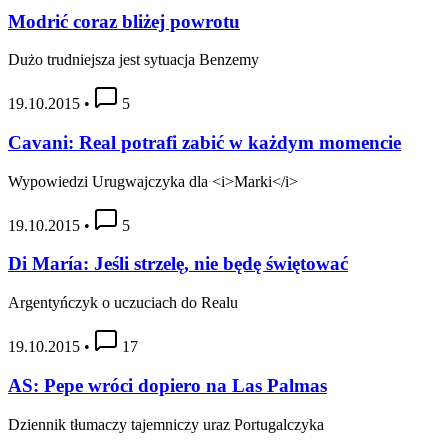
Modrić coraz bliżej powrotu
Dużo trudniejsza jest sytuacja Benzemy
19.10.2015
•
5
Cavani: Real potrafi zabić w każdym momencie
Wypowiedzi Urugwajczyka dla <i>Marki</i>
19.10.2015
•
5
Di María: Jeśli strzelę, nie będę świętować
Argentyńczyk o uczuciach do Realu
19.10.2015
•
17
AS: Pepe wróci dopiero na Las Palmas
Dziennik tłumaczy tajemniczy uraz Portugalczyka