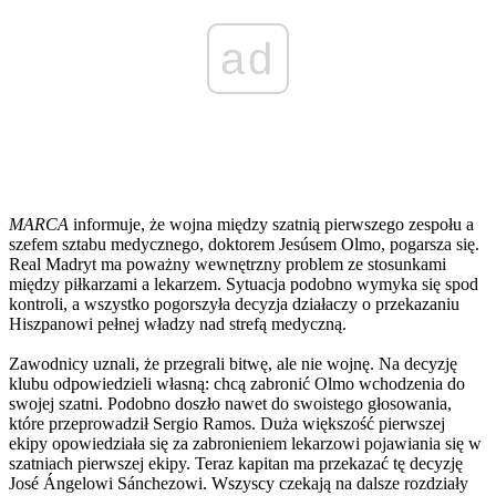
ad
MARCA
informuje, że wojna między szatnią pierwszego zespołu a
szefem sztabu medycznego, doktorem Jesúsem Olmo, pogarsza się.
Real Madryt ma poważny wewnętrzny problem ze stosunkami
między piłkarzami a lekarzem. Sytuacja podobno wymyka się spod
kontroli, a wszystko pogorszyła decyzja działaczy o przekazaniu
Hiszpanowi pełnej władzy nad strefą medyczną.
Zawodnicy uznali, że przegrali bitwę, ale nie wojnę. Na decyzję
klubu odpowiedzieli własną: chcą zabronić Olmo wchodzenia do
swojej szatni. Podobno doszło nawet do swoistego głosowania,
które przeprowadził Sergio Ramos. Duża większość pierwszej
ekipy opowiedziała się za zabronieniem lekarzowi pojawiania się w
szatniach pierwszej ekipy. Teraz kapitan ma przekazać tę decyzję
José Ángelowi Sánchezowi. Wszyscy czekają na dalsze rozdziały