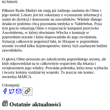
tej historii.
Piłkarze Realu Madryt nie mają już żadnego zaufania do Olmo i
jego metod. Lekarz jest też oskarżany o wynoszenie informacji z
szatni do dyrekcji i donoszenie na zawodników. Właśnie dlatego
działacze podobno chcą pozostania medyka w Valdebebas. Poza
tym gracze oskarżają Olmo o rozpoczęcie kampanii przeciwko
Ancelottiemu, w której obwiniano Włocha o kontuzje w
poprzednim sezonie i która doprowadziła do jego zwolnienia.
Sytuację całkowicie pogorszył fakt, że Hiszpan w poprzednim
sezonie zwolnił kilku fizjoterapeutów, którzy byli zaufanymi ludźmi
zawodników.
O głowę Olmo proszono po zakończeniu poprzedniego sezonu, ale
klub odpowiedział na to całkowitym wsparciem dla lekarza i
zwiększeniem jego władzy. Powstała polemika, która teraz wybucha
i tworzy kolejny rozdział tej wojenki. To jeszcze nie koniec,
stwierdza
MARCA
.
Udostępnij:
Ostatnie aktualności