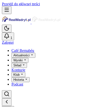
Przejdź do głównej treści
1
Zaloguj
Café Bernabéu
Aktualności
Wyniki
Skład
Kontuzje
Klub
Historia
Podcast