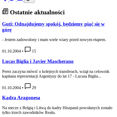
Ostatnie aktualności
Guti: Odnajdujemy spokój, będziemy piąć się w
górę
- Jestem zadowolony i mam wiele wiary przed nowym etapem.
01.10.2004
•
15
Lucas Biglia i Javier Mascherano
Perez zaczyna mówić o kolejnych transferach, wziął na celownik
kapitana reprezentacji Argentyny do lat 17 - Lucasa Biglia...
01.10.2004
•
29
Kadra Aragonesa
Na mecze z Belgią i Litwą do kadry Hiszpanii powołanych zostało
tylko trzech zawodników Realu.