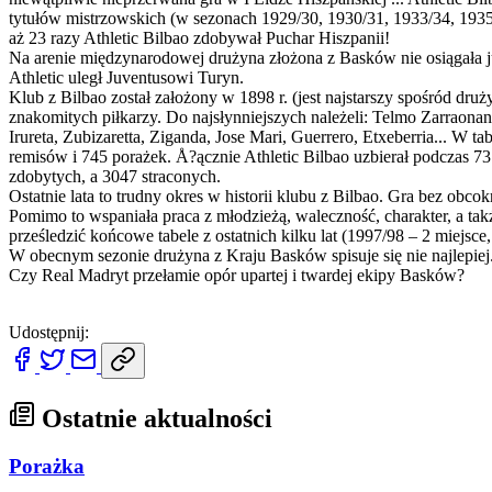
tytułów mistrzowskich (w sezonach 1929/30, 1930/31, 1933/34, 1935/3
aż 23 razy Athletic Bilbao zdobywał Puchar Hiszpanii!
Na arenie międzynarodowej drużyna złożona z Basków nie osiągała j
Athletic uległ Juventusowi Turyn.
Klub z Bilbao został założony w 1898 r. (jest najstarszy spośród dru
znakomitych piłkarzy. Do najsłynniejszych należeli: Telmo Zarraonandi
Irureta, Zubizaretta, Ziganda, Jose Mari, Guerrero, Etxeberria... W
remisów i 745 porażek. Å?ącznie Athletic Bilbao uzbierał podczas 7
zdobytych, a 3047 straconych.
Ostatnie lata to trudny okres w historii klubu z Bilbao. Gra bez ob
Pomimo to wspaniała praca z młodzieżą, waleczność, charakter, a ta
prześledzić końcowe tabele z ostatnich kilku lat (1997/98 – 2 miejsce
W obecnym sezonie drużyna z Kraju Basków spisuje się nie najlepiej.
Czy Real Madryt przełamie opór upartej i twardej ekipy Basków?
Udostępnij:
Ostatnie aktualności
Porażka