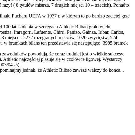
azy! ( 8 tytułów mistrza, 7 drugich miejsc, 10 – trzecich). Ponadto
inału Pucharu UEFA w 1977 r. w którym to po bardzo zaciętej grze
100 lat istnienia w szeregach Athletic Bilbao grało wielu
za, Iraragorri, Lafuente, Chirri, Panizo, Gainza, Iribar, Carlos,
ałe 3 miejsce - 2272 rozegranych meczów, 1020 zwycięstw, 524
, w bramkach bilans ten przedstawia się następująco: 3985 bramek
h zawodników powodują, że coraz trudniej jest o wielkie sukcesy.
Athletic najczęściej plasuje się w czołówce ligowej. Wystarczy
003/04 -5).
apominajmy jednak, że Athletic Bilbao zawsze walczy do końca...