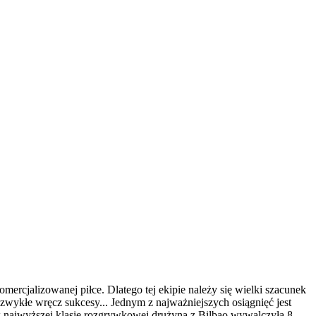
mercjalizowanej piłce. Dlatego tej ekipie należy się wielki szacunek
iezwykłe wręcz sukcesy... Jednym z najważniejszych osiągnięć jest
h w najwyższej klasie rozgrywkowej drużyna z Bilbao wywalczyła 8