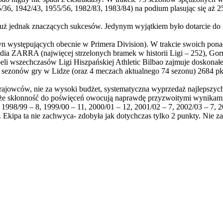
6, 1942/43, 1955/56, 1982/83, 1983/84) na podium plasując się aż 25 r
uż jednak znaczących sukcesów. Jedynym wyjątkiem było dotarcie do f
żyn występujących obecnie w Primera Division). W trakcie swoich ponad 
a ZARRA (najwięcej strzelonych bramek w historii Ligi – 252), Gorrosti
 tabeli wszechczasów Ligi Hiszpańskiej Athletic Bilbao zajmuje doskon
3 sezonów gry w Lidze (oraz 4 meczach aktualnego 74 sezonu) 2684 pkt
cokrajowców, nie za wysoki budżet, systematyczna wyprzedaż najlepszyc
kże skłonność do poświęceń owocują naprawdę przyzwoitymi wynikami. 
, 1998/99 – 8, 1999/00 – 11, 2000/01 – 12, 2001/02 – 7, 2002/03 – 7, 2
 Ekipa ta nie zachwyca- zdobyła jak dotychczas tylko 2 punkty. Nie z