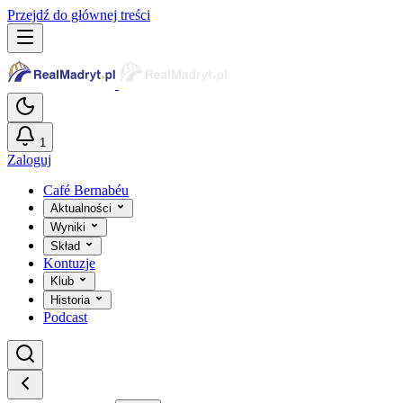
Przejdź do głównej treści
1
Zaloguj
Café Bernabéu
Aktualności
Wyniki
Skład
Kontuzje
Klub
Historia
Podcast