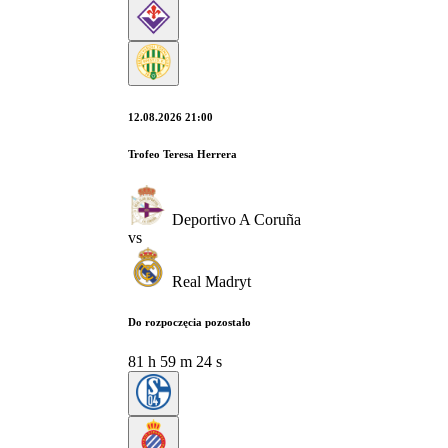
12.08.2026 21:00
Trofeo Teresa Herrera
Deportivo A Coruña
vs
Real Madryt
Do rozpoczęcia pozostało
81
h
59
m
24
s