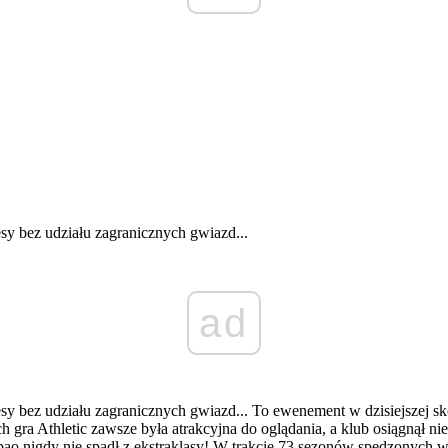
esy bez udziału zagranicznych gwiazd...
ad
esy bez udziału zagranicznych gwiazd... To ewenement w dzisiejszej sko
h gra Athletic zawsze była atrakcyjna do oglądania, a klub osiągnął n
Bilbao nigdy nie spadł z ekstraklasy! W trakcie 73 sezonów spędzonyc