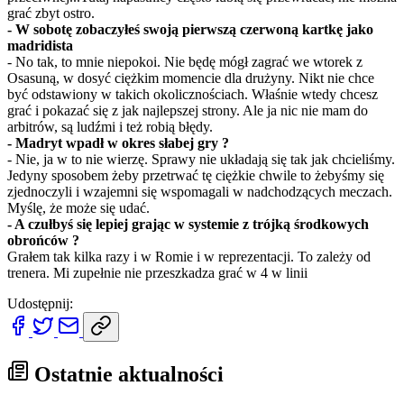
grać zbyt ostro.
- W sobotę zobaczyłeś swoją pierwszą czerwoną kartkę jako
madridista
- No tak, to mnie niepokoi. Nie będę mógł zagrać we wtorek z
Osasuną, w dosyć ciężkim momencie dla drużyny. Nikt nie chce
być odstawiony w takich okolicznościach. Właśnie wtedy chcesz
grać i pokazać się z jak najlepszej strony. Ale ja nic nie mam do
arbitrów, są ludźmi i też robią błędy.
- Madryt wpadł w okres słabej gry ?
- Nie, ja w to nie wierzę. Sprawy nie układają się tak jak chcieliśmy.
Jedyny sposobem żeby przetrwać tę ciężkie chwile to żebyśmy się
zjednoczyli i wzajemni się wspomagali w nadchodzących meczach.
Myślę, że może się udać.
- A czułbyś się lepiej grając w systemie z trójką środkowych
obrońców ?
Grałem tak kilka razy i w Romie i w reprezentacji. To zależy od
trenera. Mi zupełnie nie przeszkadza grać w 4 w linii
Udostępnij:
Ostatnie aktualności