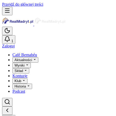
Przejdź do głównej treści
1
Zaloguj
Café Bernabéu
Aktualności
Wyniki
Skład
Kontuzje
Klub
Historia
Podcast