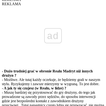
REKLAMA
ad
- Dużo trudniej grać w obronie Realu Madryt niż innych
drużyn ?
- Możliwe. Ale tutaj każdy oczekuje, że będziemy grali w naszym
stylu. Ryzykujemy i zawsze mierzymy w wygraną. To jest dobre.
- A jak ty się czujesz (w Realu, w lidze) ?
- Muszę bardziej się przystosować do gry drużyny, do tego jak
prowadzone są zawody przez sędziów, do sposobu interwencji
gdzie jest bezpośredni kontakt z zawodnikiem drużyny
przeciwnej...Tutaj napastnicy często lubią się przewracać, nie można