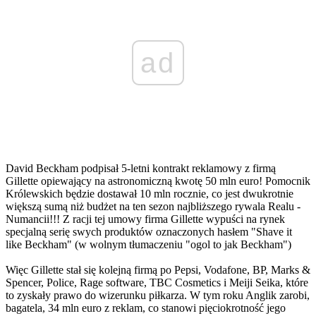
ad
David Beckham podpisał 5-letni kontrakt reklamowy z firmą
Gillette opiewający na astronomiczną kwotę 50 mln euro! Pomocnik
Królewskich będzie dostawał 10 mln rocznie, co jest dwukrotnie
większą sumą niż budżet na ten sezon najbliższego rywala Realu -
Numancii!!! Z racji tej umowy firma Gillette wypuści na rynek
specjalną serię swych produktów oznaczonych hasłem "Shave it
like Beckham" (w wolnym tłumaczeniu "ogol to jak Beckham")
Więc Gillette stał się kolejną firmą po Pepsi, Vodafone, BP, Marks &
Spencer, Police, Rage software, TBC Cosmetics i Meiji Seika, które
to zyskały prawo do wizerunku piłkarza. W tym roku Anglik zarobi,
bagatela, 34 mln euro z reklam, co stanowi pięciokrotność jego