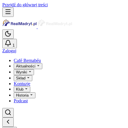
Przejdź do głównej treści
1
Zaloguj
Café Bernabéu
Aktualności
Wyniki
Skład
Kontuzje
Klub
Historia
Podcast