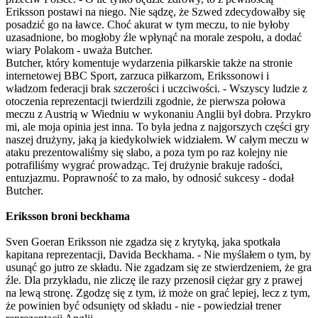
Eriksson postawi na niego. Nie sądzę, że Szwed zdecydowałby się
posadzić go na ławce. Choć akurat w tym meczu, to nie byłoby
uzasadnione, bo mogłoby źle wpłynąć na morale zespołu, a dodać
wiary Polakom - uważa Butcher.
Butcher, który komentuje wydarzenia piłkarskie także na stronie
internetowej BBC Sport, zarzuca piłkarzom, Erikssonowi i
władzom federacji brak szczerości i uczciwości. - Wszyscy ludzie z
otoczenia reprezentacji twierdzili zgodnie, że pierwsza połowa
meczu z Austrią w Wiedniu w wykonaniu Anglii był dobra. Przykro
mi, ale moja opinia jest inna. To była jedna z najgorszych części gry
naszej drużyny, jaką ja kiedykolwiek widziałem. W całym meczu w
ataku prezentowaliśmy się słabo, a poza tym po raz kolejny nie
potrafiliśmy wygrać prowadząc. Tej drużynie brakuje radości,
entuzjazmu. Poprawność to za mało, by odnosić sukcesy - dodał
Butcher.
Eriksson broni beckhama
Sven Goeran Eriksson nie zgadza się z krytyką, jaka spotkała
kapitana reprezentacji, Davida Beckhama. - Nie myślałem o tym, by
usunąć go jutro ze składu. Nie zgadzam się ze stwierdzeniem, że gra
źle. Dla przykładu, nie zliczę ile razy przenosił ciężar gry z prawej
na lewą stronę. Zgodzę się z tym, iż może on grać lepiej, lecz z tym,
że powinien być odsunięty od składu - nie - powiedział trener