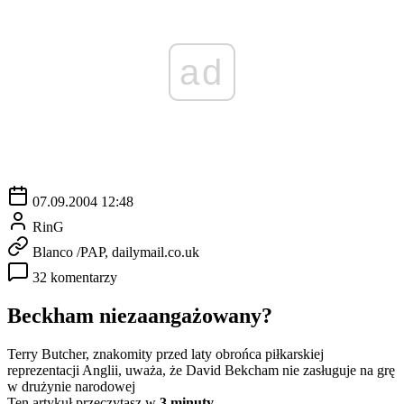
ad
07.09.2004 12:48
RinG
Blanco /PAP, dailymail.co.uk
32 komentarzy
Beckham niezaangażowany?
Terry Butcher, znakomity przed laty obrońca piłkarskiej
reprezentacji Anglii, uważa, że David Bekcham nie zasługuje na grę
w drużynie narodowej
Ten artykuł przeczytasz w
3 minuty.