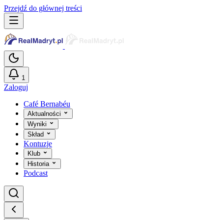
Przejdź do głównej treści
1
Zaloguj
Café Bernabéu
Aktualności
Wyniki
Skład
Kontuzje
Klub
Historia
Podcast