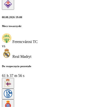
08.08.2026 19:00
Mecz towarzyski
Ferencvárosi TC
vs
Real Madryt
Do rozpoczęcia pozostało
61
h
37
m
56
s