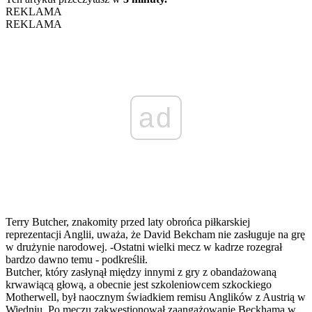
REKLAMA
REKLAMA
ad
Terry Butcher, znakomity przed laty obrońca piłkarskiej
reprezentacji Anglii, uważa, że David Bekcham nie zasługuje na grę
w drużynie narodowej. -Ostatni wielki mecz w kadrze rozegrał
bardzo dawno temu - podkreślił.
Butcher, który zasłynął między innymi z gry z obandażowaną
krwawiącą głową, a obecnie jest szkoleniowcem szkockiego
Motherwell, był naocznym świadkiem remisu Anglików z Austrią w
Wiedniu. Po meczu zakwestionował zaangażowanie Beckhama w