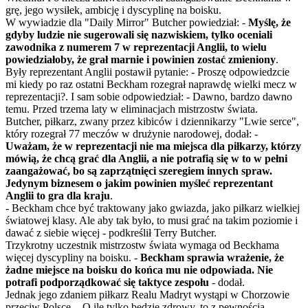
grę, jego wysiłek, ambicję i dyscyplinę na boisku.
W wywiadzie dla "Daily Mirror" Butcher powiedział: -
Myślę, że
gdyby ludzie nie sugerowali się nazwiskiem, tylko oceniali
zawodnika z numerem 7 w reprezentacji Anglii, to wielu
powiedziałoby, że grał marnie i powinien zostać zmieniony
.
Były reprezentant Anglii postawił pytanie: - Proszę odpowiedzcie
mi kiedy po raz ostatni Beckham rozegrał naprawdę wielki mecz w
reprezentacji?. I sam sobie odpowiedział: - Dawno, bardzo dawno
temu. Przed trzema laty w eliminacjach mistrzostw świata.
Butcher, piłkarz, zwany przez kibiców i dziennikarzy "Lwie serce",
który rozegrał 77 meczów w drużynie narodowej, dodał: -
Uważam, że w reprezentacji nie ma miejsca dla piłkarzy, którzy
mówią, że chcą grać dla Anglii, a nie potrafią się w to w pełni
zaangażować, bo są zaprzątnięci szeregiem innych spraw.
Jedynym biznesem o jakim powinien myśleć reprezentant
Anglii to gra dla kraju
.
- Beckham chce być traktowany jako gwiazda, jako piłkarz wielkiej
światowej klasy. Ale aby tak było, to musi grać na takim poziomie i
dawać z siebie więcej - podkreślił Terry Butcher.
Trzykrotny uczestnik mistrzostw świata wymaga od Beckhama
więcej dyscypliny na boisku. -
Beckham sprawia wrażenie, że
żadne miejsce na boisku do końca mu nie odpowiada. Nie
potrafi podporządkować się taktyce zespołu
- dodał.
Jednak jego zdaniem piłkarz Realu Madryt wystąpi w Chorzowie
przeciw Polsce. - O ile tylko będzie zdrowy, to z pewnością