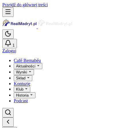
Przejdź do głównej treści
1
Zaloguj
Café Bernabéu
Aktualności
Wyniki
Skład
Kontuzje
Klub
Historia
Podcast