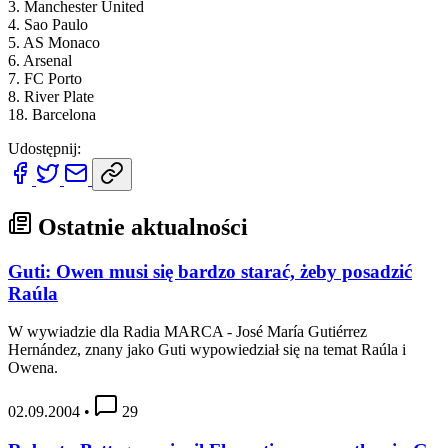
3. Manchester United
4. Sao Paulo
5. AS Monaco
6. Arsenal
7. FC Porto
8. River Plate
18. Barcelona
Udostępnij:
Ostatnie aktualności
Guti: Owen musi się bardzo starać, żeby posadzić
Raúla
W wywiadzie dla Radia MARCA - José María Gutiérrez
Hernández, znany jako Guti wypowiedział się na temat Raúla i
Owena.
02.09.2004
•
29