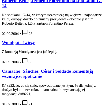
Roberto Bettega zmienił Florentino na spotkaniu G-
14
Na spotkaniu G-14, w którym uczestniczą największe i najbogatsze
kluby europy, doszło do zmiany prezydenta - obecnie jest nim
Roberto Bettega, który zastąpił Forentino Pereza.
02.09.2004
•
28
Woodgate ćwiczy
Z kontuzją Woodgate'a jest już lepiej.
02.09.2004
•
8
Camacho, Sánchez, César i Soldado komentują
wczorajsze spotkanie
&#8222;To, co się stało, spowodowane jest tym, że dla jednej z
drużyn był to mecz roku, a nam zabrakło wystarczającej
motywacji.&#8221;
01.09.2004
•
21