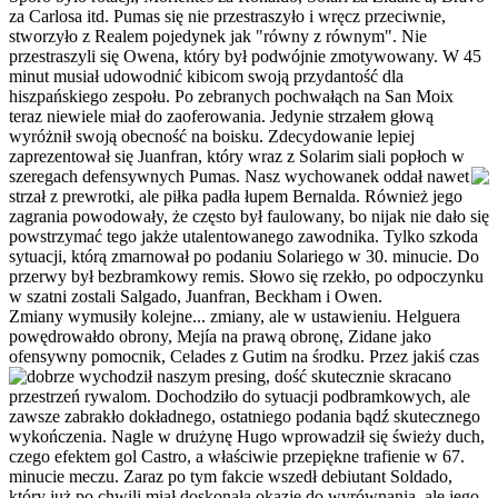
za Carlosa itd. Pumas się nie przestraszyło i wręcz przeciwnie,
stworzyło z Realem pojedynek jak "równy z równym". Nie
przestraszyli się Owena, który był podwójnie zmotywowany. W 45
minut musiał udowodnić kibicom swoją przydantość dla
hiszpańskiego zespołu. Po zebranych pochwałąch na San Moix
teraz niewiele miał do zaoferowania. Jedynie strzałem głową
wyróżnił swoją obecność na boisku. Zdecydowanie lepiej
zaprezentował się Juanfran, który wraz z Solarim siali popłoch w
szeregach defensywnych Pumas. Nasz
wychowanek oddał nawet
strzał z prewrotki, ale piłka padła łupem Bernalda. Również jego
zagrania powodowały, że często był faulowany, bo nijak nie dało się
powstrzymać tego jakże utalentowanego zawodnika. Tylko szkoda
sytuacji, którą zmarnował po podaniu Solariego w 30. minucie. Do
przerwy był bezbramkowy remis. Słowo się rzekło, po odpoczynku
w szatni zostali Salgado, Juanfran, Beckham i Owen.
Zmiany wymusiły kolejne... zmiany, ale w ustawieniu. Helguera
powędrowałdo obrony, Mejía na prawą obronę, Zidane jako
ofensywny pomocnik, Celades z Gutim na środku. Przez jakiś czas
dobrze wychodził
naszym presing, dość skutecznie skracano
przestrzeń rywalom. Dochodziło do sytuacji podbramkowych, ale
zawsze zabrakło dokładnego, ostatniego podania bądź skutecznego
wykończenia. Nagle w drużynę Hugo wprowadził się świeży duch,
czego efektem gol Castro, a właściwie przepiękne trafienie w 67.
minucie meczu. Zaraz po tym fakcie wszedł debiutant Soldado,
który już po chwili miał doskonała okazję do wyrównania, ale jego