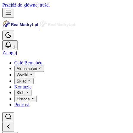
Przejdź do głównej treści
1
Zaloguj
Café Bernabéu
Aktualności
Wyniki
Skład
Kontuzje
Klub
Historia
Podcast