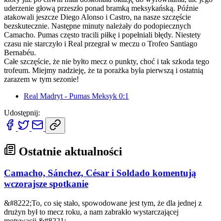
uderzenie głową przeszło ponad bramką meksykańską. Późnie
atakowali jeszcze Diego Alonso i Castro, na nasze szczęście
bezskutecznie. Następne minuty należały do podopiecznych
Camacho. Pumas często tracili piłkę i popełniali błędy. Niestety
czasu nie starczyło i Real przegrał w meczu o Trofeo Santiago
Bernabéu.
Całe szczęście, że nie byłto mecz o punkty, choć i tak szkoda tego
trofeum. Miejmy nadzieję, że ta porażka była pierwszą i ostatnią
zarazem w tym sezonie!
Real Madryt - Pumas Meksyk 0:1
Udostępnij:
Ostatnie aktualności
Camacho, Sánchez, César i Soldado komentują
wczorajsze spotkanie
&#8222;To, co się stało, spowodowane jest tym, że dla jednej z
drużyn był to mecz roku, a nam zabrakło wystarczającej
motywacji.&#8221;