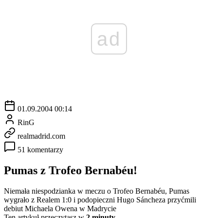
ad
01.09.2004 00:14
RinG
realmadrid.com
51 komentarzy
Pumas z Trofeo Bernabéu!
Niemała niespodzianka w meczu o Trofeo Bernabéu, Pumas
wygrało z Realem 1:0 i podopieczni Hugo Sáncheza przyćmili
debiut Michaela Owena w Madrycie
Ten artykuł przeczytasz w
2 minuty.