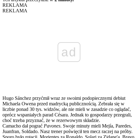
REKLAMA
REKLAMA
ad
Hugo Sánchez przyćmił wraz ze swoimi podopiecznymi debiut
Michaela Owena przed madrycką publicznością. Zebrała się w
liczbie ponad 30 tys. widzów, ale nie mieli w zasadzie co oglądać,
oprócz wspaniałych parad Césara. Jednak to gospodarzy przegrali,
choć trzeba przyznać, że w rezerwowym składzie.
Camacho dał pograć
Pavones
. Swoje minuty mieli Mejía, Paredes,
Juanfran, Soldado. Nasz trener poświęcił ten mecz raczej na próby.
Sporo było rotacji, Morientes za Ronaldo, Solari za Zidane'a, Bravo