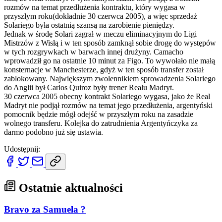
rozmów na temat przedłużenia kontraktu, który wygasa w
przyszłym roku(dokładnie 30 czerwca 2005), a więc sprzedaż
Solariego była ostatnią szansą na zarobienie pieniędzy.
Jednak w środę Solari zagrał w meczu eliminacyjnym do Ligi
Mistrzów z Wisłą i w ten sposób zamknął sobie drogę do występów
w tych rozgrywkach w barwach innej drużyny. Camacho
wprowadził go na ostatnie 10 minut za Figo. To wywołało nie małą
konsternacje w Manchesterze, gdyż w ten sposób transfer został
zablokowany. Największym zwolennikiem sprowadzenia Solariego
do Anglii był Carlos Quiroz były trener Realu Madryt.
30 czerwca 2005 obecny kontrakt Solariego wygasa, jako że Real
Madryt nie podjął rozmów na temat jego przedłużenia, argentyński
pomocnik będzie mógł odejść w przyszłym roku na zasadzie
wolnego transferu. Kolejka do zatrudnienia Argentyńczyka za
darmo podobno już się ustawia.
Udostępnij:
Ostatnie aktualności
Bravo za Samuela ?