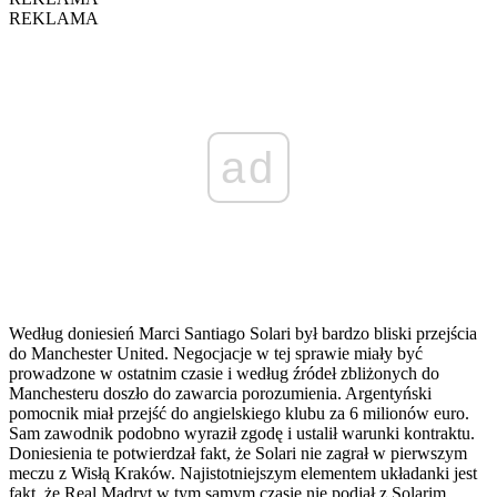
REKLAMA
ad
Według doniesień Marci Santiago Solari był bardzo bliski przejścia
do Manchester United. Negocjacje w tej sprawie miały być
prowadzone w ostatnim czasie i według źródeł zbliżonych do
Manchesteru doszło do zawarcia porozumienia. Argentyński
pomocnik miał przejść do angielskiego klubu za 6 milionów euro.
Sam zawodnik podobno wyraził zgodę i ustalił warunki kontraktu.
Doniesienia te potwierdzał fakt, że Solari nie zagrał w pierwszym
meczu z Wisłą Kraków. Najistotniejszym elementem układanki jest
fakt, że Real Madryt w tym samym czasie nie podjął z Solarim