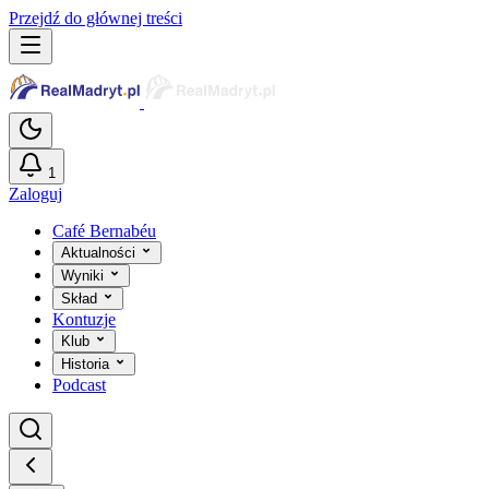
Przejdź do głównej treści
1
Zaloguj
Café Bernabéu
Aktualności
Wyniki
Skład
Kontuzje
Klub
Historia
Podcast