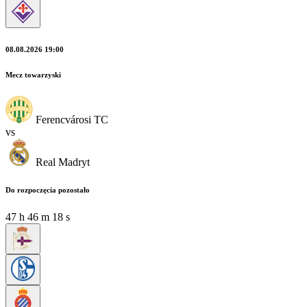
08.08.2026 19:00
Mecz towarzyski
Ferencvárosi TC
vs
Real Madryt
Do rozpoczęcia pozostało
47
h
46
m
18
s