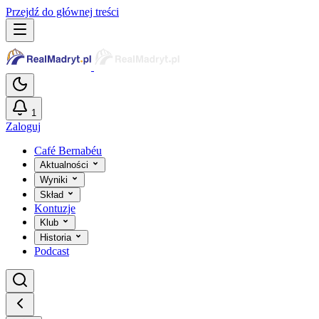
Przejdź do głównej treści
1
Zaloguj
Café Bernabéu
Aktualności
Wyniki
Skład
Kontuzje
Klub
Historia
Podcast