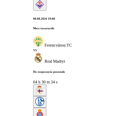
08.08.2026 19:00
Mecz towarzyski
Ferencvárosi TC
vs
Real Madryt
Do rozpoczęcia pozostało
04
h
30
m
33
s