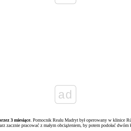
ad
przez 3 miesiące
. Pomocnik Realu Madryt był operowany w klinice Rúb
iłkarz zacznie pracować z małym obciążeniem, by potem podołać dwóm k