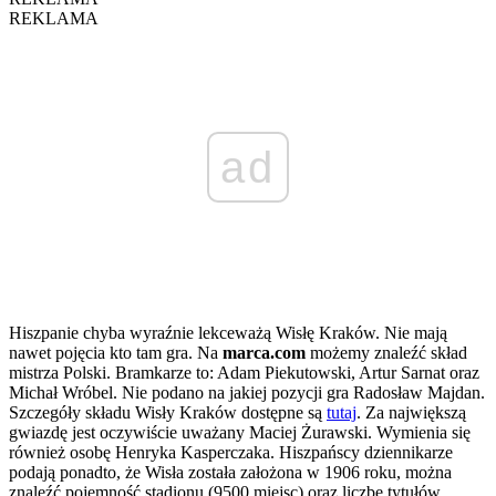
REKLAMA
ad
Hiszpanie chyba wyraźnie lekceważą Wisłę Kraków. Nie mają
nawet pojęcia kto tam gra. Na
marca.com
możemy znaleźć skład
mistrza Polski. Bramkarze to: Adam Piekutowski, Artur Sarnat oraz
Michał Wróbel. Nie podano na jakiej pozycji gra Radosław Majdan.
Szczegóły składu Wisły Kraków dostępne są
tutaj
. Za największą
gwiazdę jest oczywiście uważany Maciej Żurawski. Wymienia się
również osobę Henryka Kasperczaka. Hiszpańscy dziennikarze
podają ponadto, że Wisła została założona w 1906 roku, można
znaleźć pojemność stadionu (9500 miejsc) oraz liczbę tytułów