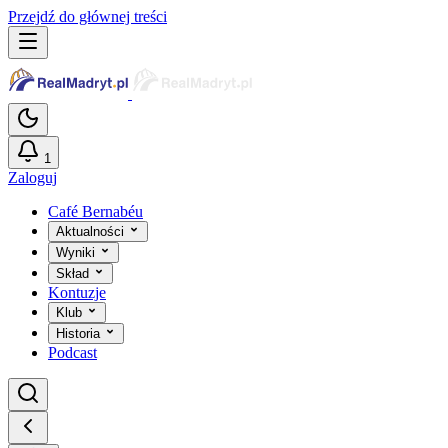
Przejdź do głównej treści
1
Zaloguj
Café Bernabéu
Aktualności
Wyniki
Skład
Kontuzje
Klub
Historia
Podcast