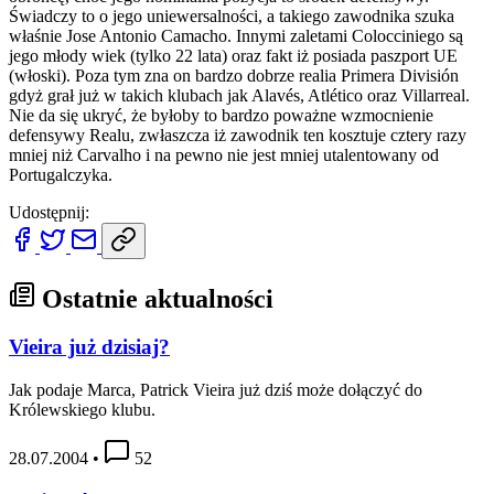
Świadczy to o jego uniewersalności, a takiego zawodnika szuka
właśnie Jose Antonio Camacho. Innymi zaletami Colocciniego są
jego młody wiek (tylko 22 lata) oraz fakt iż posiada paszport UE
(włoski). Poza tym zna on bardzo dobrze realia Primera División
gdyż grał już w takich klubach jak Alavés, Atlético oraz Villarreal.
Nie da się ukryć, że byłoby to bardzo poważne wzmocnienie
defensywy Realu, zwłaszcza iż zawodnik ten kosztuje cztery razy
mniej niż Carvalho i na pewno nie jest mniej utalentowany od
Portugalczyka.
Udostępnij:
Ostatnie aktualności
Vieira już dzisiaj?
Jak podaje Marca, Patrick Vieira już dziś może dołączyć do
Królewskiego klubu.
28.07.2004
•
52