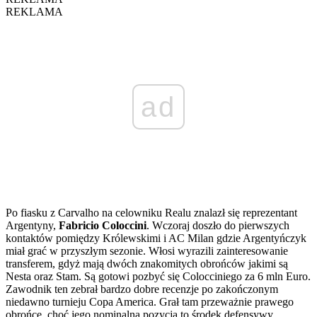
REKLAMA
ad
Po fiasku z Carvalho na celowniku Realu znalazł się reprezentant
Argentyny,
Fabricio Coloccini
. Wczoraj doszło do pierwszych
kontaktów pomiędzy Królewskimi i AC Milan gdzie Argentyńczyk
miał grać w przyszłym sezonie. Włosi wyrazili zainteresowanie
transferem, gdyż mają dwóch znakomitych obrońców jakimi są
Nesta oraz Stam. Są gotowi pozbyć się Colocciniego za 6 mln Euro.
Zawodnik ten zebrał bardzo dobre recenzje po zakończonym
niedawno turnieju Copa America. Grał tam przeważnie prawego
obrońcę, choć jego nominalna pozycja to środek defensywy.