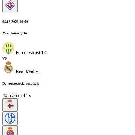
08.08.2026 19:00
Mecz towarzyski
Ferencvárosi TC
vs
Real Madryt
Do rozpoczęcia pozostało
40
h
26
m
44
s