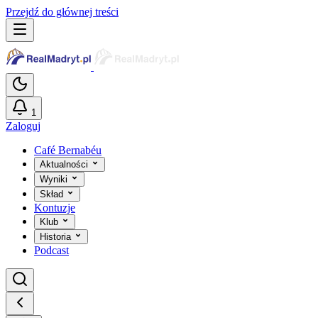
Przejdź do głównej treści
1
Zaloguj
Café Bernabéu
Aktualności
Wyniki
Skład
Kontuzje
Klub
Historia
Podcast