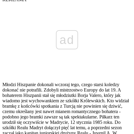
ad
Młodzi Hiszpanie dokonali wczoraj tego, czego starsi koledzy
dokonać nie potrafili. Zdobyli mistrzostwo Europy do lat 19. A
bohaterem Hiszpanii stał się młodziutki Borja Valero, który jak
wiadomo jest wychowankiem ze szkółki Królewskich. Kto widział
bramkę z końcówki spotkania z Turcją nie powinien się dziwić,
czemu określany jest nawet mianem romantycznego bohatera -
podobno jego bramki zawsze są tak spektakularne. Piłkarz ten
urodził się oczywiście w Madrycie, 12 stycznia 1985 roku. Do
szkółki Realu Madryt dołączył pięć lat temu, a poprzedni sezon
zaczął jako kapitan juniorskiej drużyny Realu - Juvenil A. W