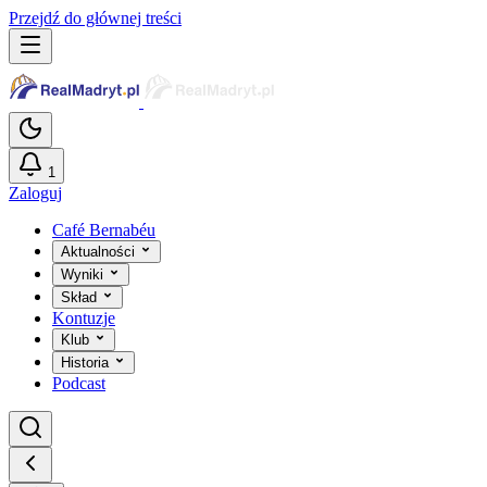
Przejdź do głównej treści
1
Zaloguj
Café Bernabéu
Aktualności
Wyniki
Skład
Kontuzje
Klub
Historia
Podcast