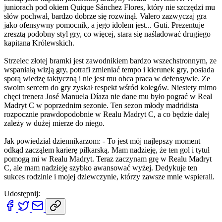
juniorach pod okiem Quique Sánchez Flores, który nie szczędzi mu
słów pochwał, bardzo dobrze się rozwinął. Valero zazwyczaj gra
jako ofensywny pomocnik, a jego idolem jest... Guti. Prezentuje
zresztą podobny styl gry, co więcej, stara się naśladować drugiego
kapitana Królewskich.
Strzelec złotej bramki jest zawodnikiem bardzo wszechstronnym, ze
wspaniałą wizją gry, potrafi zmieniać tempo i kierunek gry, posiada
sporą wiedzę taktyczną i nie jest mu obca praca w defensywie. Ze
swoim sercem do gry zyskał respekt wśród kolegów. Niestety mimo
chęci trenera José Manuela Díaza nie dane mu było pograć w Real
Madryt C w poprzednim sezonie. Ten sezon młody madridista
rozpocznie prawdopodobnie w Realu Madryt C, a co będzie dalej
zależy w dużej mierze do niego.
Jak powiedział dziennikarzom: - To jest mój najlepszy moment
odkąd zacząłem karierę piłkarską. Mam nadzieję, że ten gol i tytuł
pomogą mi w Realu Madryt. Teraz zaczynam grę w Realu Madryt
C, ale mam nadzieję szybko awansować wyżej. Dedykuje ten
sukces rodzinie i mojej dziewczynie, którzy zawsze mnie wspierali.
Udostępnij: