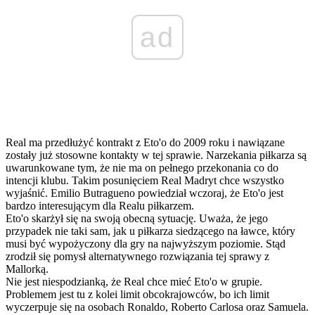
ad
Real ma przedłużyć kontrakt z Eto'o do 2009 roku i nawiązane
zostały już stosowne kontakty w tej sprawie. Narzekania piłkarza są
uwarunkowane tym, że nie ma on pełnego przekonania co do
intencji klubu. Takim posunięciem Real Madryt chce wszystko
wyjaśnić. Emilio Butragueno powiedział wczoraj, że Eto'o jest
bardzo interesującym dla Realu piłkarzem.
Eto'o skarżył się na swoją obecną sytuację. Uważa, że jego
przypadek nie taki sam, jak u piłkarza siedzącego na ławce, który
musi być wypożyczony dla gry na najwyższym poziomie. Stąd
zrodził się pomysł alternatywnego rozwiązania tej sprawy z
Mallorką.
Nie jest niespodzianką, że Real chce mieć Eto'o w grupie.
Problemem jest tu z kolei limit obcokrajowców, bo ich limit
wyczerpuje się na osobach Ronaldo, Roberto Carlosa oraz Samuela.