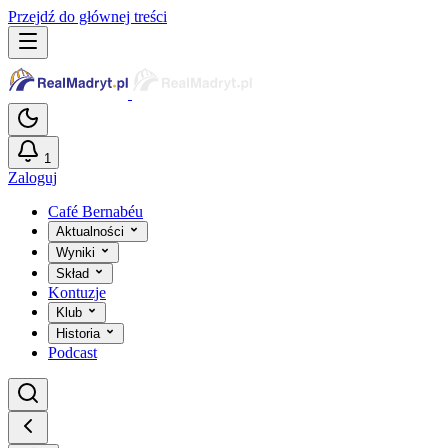
Przejdź do głównej treści
1
Zaloguj
Café Bernabéu
Aktualności
Wyniki
Skład
Kontuzje
Klub
Historia
Podcast