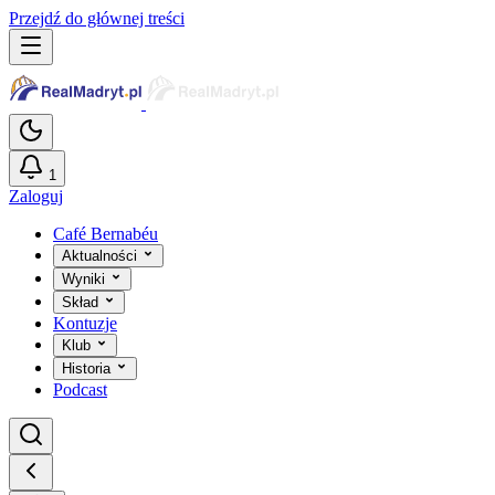
Przejdź do głównej treści
1
Zaloguj
Café Bernabéu
Aktualności
Wyniki
Skład
Kontuzje
Klub
Historia
Podcast