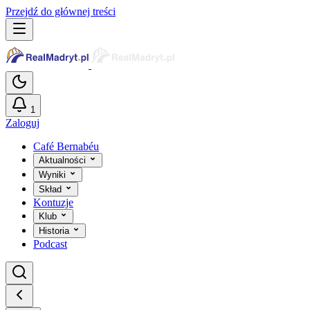
Przejdź do głównej treści
1
Zaloguj
Café Bernabéu
Aktualności
Wyniki
Skład
Kontuzje
Klub
Historia
Podcast