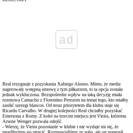
ad
Real rezygnuje z pozyskania Xabiego Alonso. Mimo, że media
sugerowały wstępną umowę z tym piłkarzem, to ta opcja została
jednak wykluczona. Bezspośredni wpływ na taką decyzję miała
rozmowa Camacho z Florentino Perezem na temat tego, kto miałby
zasilić szeregi blancos. Od teraz priorytetem dla klubu staje się
Ricardo Carvalho. W drugiej kolejności Real chciałby pozyskać
Emersona z Romy. Z kolei na trzecim miejscu jest Vieira, któremu
Arsene Wenger pozwala odejść.
- Wierzę, że Vieira pozostanie w klubie i nie wydaje mi się, że
moglibyśmy go utracić. Rozmawialiśmy ze sobą, ale on poprosił