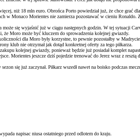
ięcej, niż 18 mln euro. Obrońca Porto powiedział już, że chce grać dla
ach w Monaco Morientes nie zamierza pozostawać w cieniu Ronaldo. Ze 
a może się wyjaśnić już w ciągu następnych godzin. W tej sytuacji C
dzi, że Moro może być kluczem do sprowadzenia kolejnej gwiazdy.
liczności dla Moro były korzystne, to pewnie pozostałby w Madrycie, 
rony klub nie otrzymał jak dotąd konkretnej oferty za tego piłkarza.
 zakupu kolejnej gwiazdy, ponieważ będzie już posiadał komplet napast
sce. Morientes jeszcze dziś pojedzie trenować do Jerez wraz z resztą
zon się już zaczynał. Piłkarz wszedł nawet na boisko podczas meczu 
 wypada napisac niusa ostatniego przed odlotem do kraju.