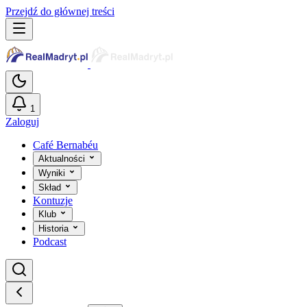
Przejdź do głównej treści
1
Zaloguj
Café Bernabéu
Aktualności
Wyniki
Skład
Kontuzje
Klub
Historia
Podcast