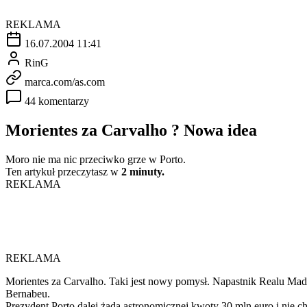
REKLAMA
16.07.2004 11:41
RinG
marca.com/as.com
44 komentarzy
Morientes za Carvalho ? Nowa idea
Moro nie ma nic przeciwko grze w Porto.
Ten artykuł przeczytasz w
2 minuty.
REKLAMA
REKLAMA
Morientes za Carvalho. Taki jest nowy pomysł. Napastnik Realu Madry
Bernabeu.
Prezydent Porto dalej żąda astronomicznej kwoty 30 mln euro i nie 