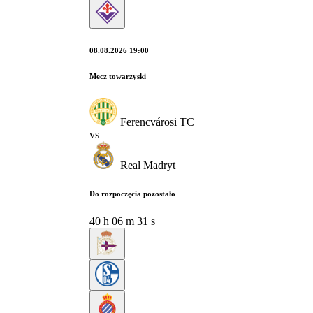
08.08.2026 19:00
Mecz towarzyski
Ferencvárosi TC
vs
Real Madryt
Do rozpoczęcia pozostało
40
h
06
m
30
s