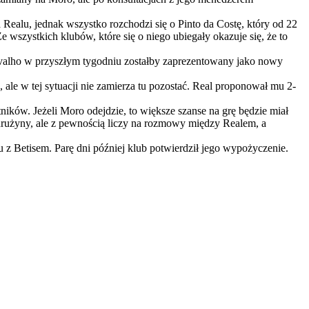
 Realu, jednak wszystko rozchodzi się o Pinto da Costę, który od 22
wszystkich klubów, które się o niego ubiegały okazuje się, że to
arvalho w przyszłym tygodniu zostałby zaprezentowany jako nowy
ale w tej sytuacji nie zamierza tu pozostać. Real proponował mu 2-
ników. Jeżeli Moro odejdzie, to większe szanse na grę będzie miał
 drużyny, ale z pewnością liczy na rozmowy między Realem, a
z Betisem. Parę dni później klub potwierdził jego wypożyczenie.