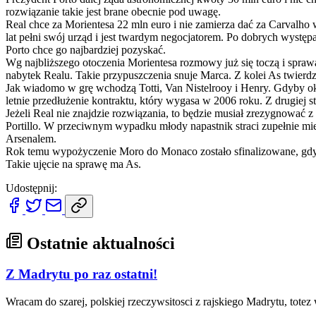
rozwiązanie takie jest brane obecnie pod uwagę.
Real chce za Morientesa 22 mln euro i nie zamierza dać za Carvalho w
lat pełni swój urząd i jest twardym negocjatorem. Po dobrych występ
Porto chce go najbardziej pozyskać.
Wg najbliższego otoczenia Morientesa rozmowy już się toczą i spraw
nabytek Realu. Takie przypuszczenia snuje Marca. Z kolei As twier
Jak wiadomo w grę wchodzą Totti, Van Nistelrooy i Henry. Gdyby oko
letnie przedłużenie kontraktu, który wygasa w 2006 roku. Z drugiej st
Jeżeli Real nie znajdzie rozwiązania, to będzie musiał zrezygnować z
Portillo. W przeciwnym wypadku młody napastnik straci zupełnie miej
Arsenalem.
Rok temu wypożyczenie Moro do Monaco zostało sfinalizowane, gdy se
Takie ujęcie na sprawę ma As.
Udostępnij:
Ostatnie aktualności
Z Madrytu po raz ostatni!
Wracam do szarej, polskiej rzeczywsitosci z rajskiego Madrytu, totez