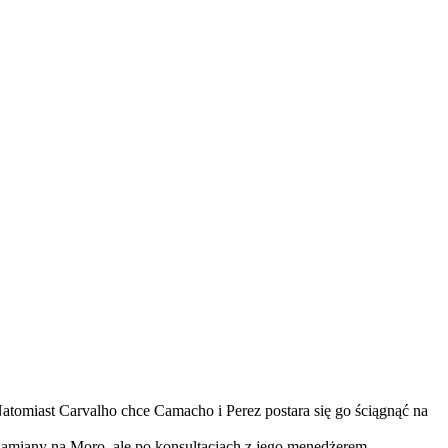
Natomiast Carvalho chce Camacho i Perez postara się go ściągnąć na
 zamiany na Moro, ale po konsultacjach z jego menedżerem