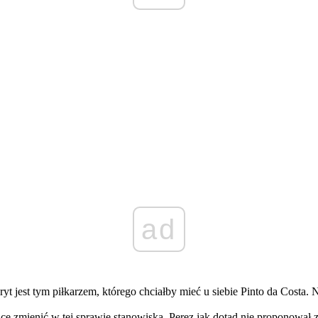
ad
t jest tym piłkarzem, którego chciałby mieć u siebie Pinto da Costa. 
chce zmienić w tej sprawie stanowiska. Perez jak dotąd nie proponował