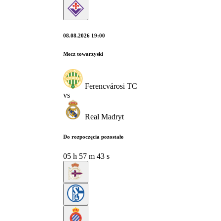
08.08.2026 19:00
Mecz towarzyski
Ferencvárosi TC
vs
Real Madryt
Do rozpoczęcia pozostało
05
h
57
m
42
s