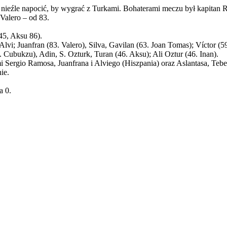
ę nieźle napocić, by wygrać z Turkami. Bohaterami meczu był kapitan 
 Valero – od 83.
45, Aksu 86).
lvi; Juanfran (83. Valero), Silva, Gavilan (63. Joan Tomas); Víctor (5
. Cubukzu), Adin, S. Ozturk, Turan (46. Aksu); Ali Oztur (46. Inan).
 Sergio Ramosa, Juanfrana i Alviego (Hiszpania) oraz Aslantasa, Teber
ie.
a 0.