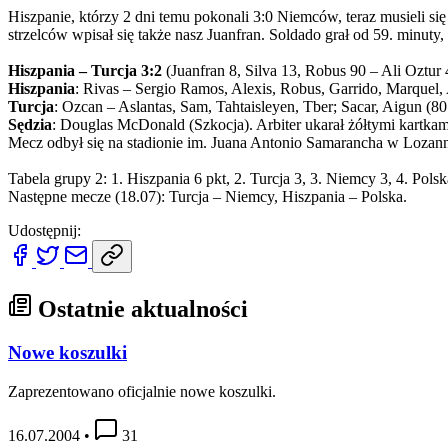
Hiszpanie, którzy 2 dni temu pokonali 3:0 Niemców, teraz musieli si
strzelców wpisał się także nasz Juanfran. Soldado grał od 59. minuty,
Hiszpania – Turcja 3:2
(Juanfran 8, Silva 13, Robus 90 – Ali Oztur 
Hiszpania
: Rivas – Sergio Ramos, Alexis, Robus, Garrido, Marquel, A
Turcja
: Ozcan – Aslantas, Sam, Tahtaisleyen, Tber; Sacar, Aigun (80
Sędzia
: Douglas McDonald (Szkocja). Arbiter ukarał żółtymi kartkami
Mecz odbył się na stadionie im. Juana Antonio Samarancha w Lozann
Tabela grupy 2: 1. Hiszpania 6 pkt, 2. Turcja 3, 3. Niemcy 3, 4. Polsk
Następne mecze (18.07): Turcja – Niemcy, Hiszpania – Polska.
Udostępnij:
Ostatnie aktualności
Nowe koszulki
Zaprezentowano oficjalnie nowe koszulki.
16.07.2004
•
31