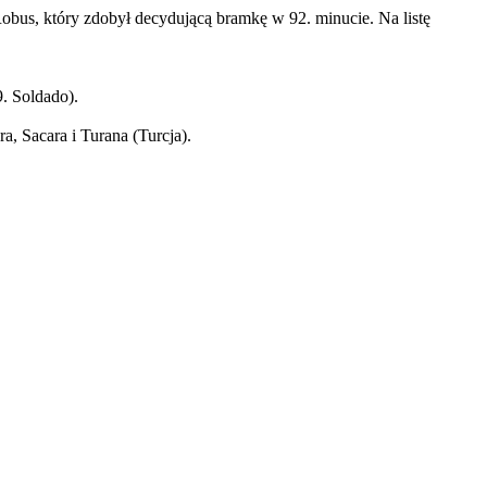
Robus, który zdobył decydującą bramkę w 92. minucie. Na listę
9. Soldado).
a, Sacara i Turana (Turcja).