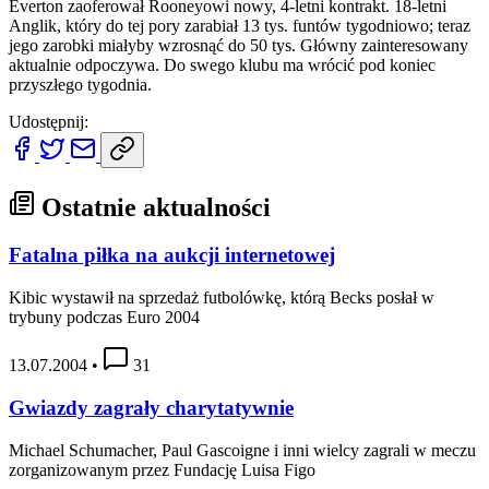
Everton zaoferował Rooneyowi nowy, 4-letni kontrakt. 18-letni
Anglik, który do tej pory zarabiał 13 tys. funtów tygodniowo; teraz
jego zarobki miałyby wzrosnąć do 50 tys. Główny zainteresowany
aktualnie odpoczywa. Do swego klubu ma wrócić pod koniec
przyszłego tygodnia.
Udostępnij:
Ostatnie aktualności
Fatalna piłka na aukcji internetowej
Kibic wystawił na sprzedaż futbolówkę, którą Becks posłał w
trybuny podczas Euro 2004
13.07.2004
•
31
Gwiazdy zagrały charytatywnie
Michael Schumacher, Paul Gascoigne i inni wielcy zagrali w meczu
zorganizowanym przez Fundację Luisa Figo