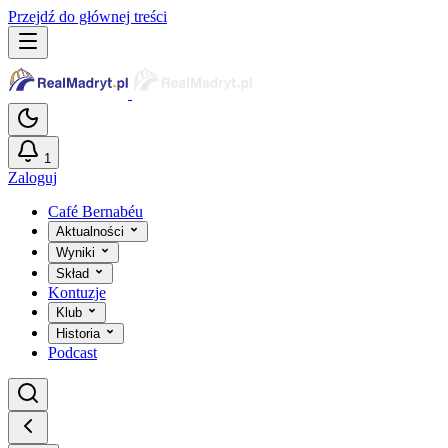
Przejdź do głównej treści
1
Zaloguj
Café Bernabéu
Aktualności
Wyniki
Skład
Kontuzje
Klub
Historia
Podcast