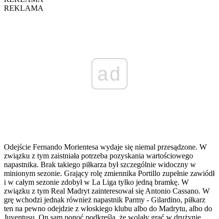
REKLAMA
ad
Odejście Fernando Morientesa wydaje się niemal przesądzone. W
związku z tym zaistniała potrzeba pozyskania wartościowego
napastnika. Brak takiego piłkarza był szczególnie widoczny w
minionym sezonie. Grający rolę zmiennika Portillo zupełnie zawiódł
i w całym sezonie zdobył w La Liga tylko jedną bramkę. W
związku z tym Real Madryt zainteresował się Antonio Cassano. W
grę wchodzi jednak również napastnik Parmy - Gilardino, piłkarz
ten na pewno odejdzie z włoskiego klubu albo do Madrytu, albo do
Juventusu. On sam ponoć podkreśla, że wolały grać w drużynie