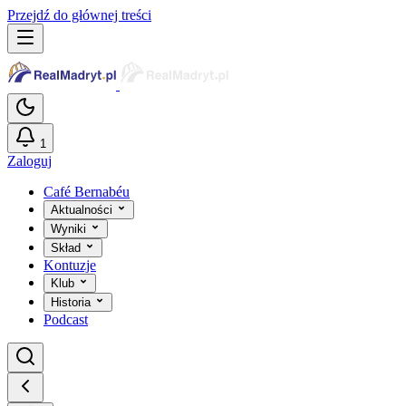
Przejdź do głównej treści
1
Zaloguj
Café Bernabéu
Aktualności
Wyniki
Skład
Kontuzje
Klub
Historia
Podcast