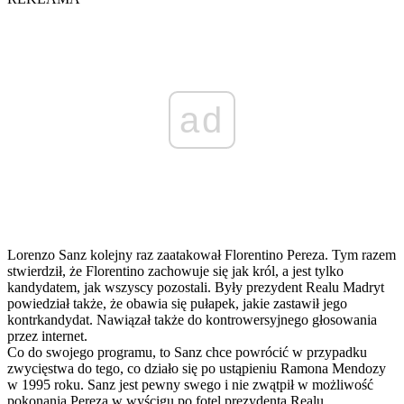
ad
Lorenzo Sanz kolejny raz zaatakował Florentino Pereza. Tym razem
stwierdził, że Florentino zachowuje się jak król, a jest tylko
kandydatem, jak wszyscy pozostali. Były prezydent Realu Madryt
powiedział także, że obawia się pułapek, jakie zastawił jego
kontrkandydat. Nawiązał także do kontrowersyjnego głosowania
przez internet.
Co do swojego programu, to Sanz chce powrócić w przypadku
zwycięstwa do tego, co działo się po ustąpieniu Ramona Mendozy
w 1995 roku. Sanz jest pewny swego i nie zwątpił w możliwość
pokonania Pereza w wyścigu po fotel prezydenta Realu