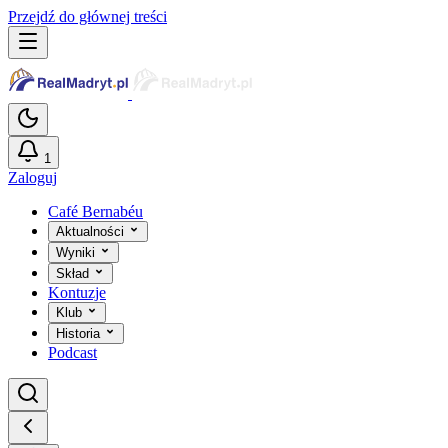
Przejdź do głównej treści
1
Zaloguj
Café Bernabéu
Aktualności
Wyniki
Skład
Kontuzje
Klub
Historia
Podcast