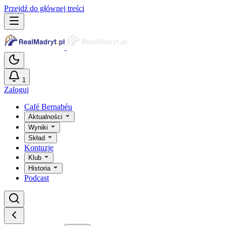
Przejdź do głównej treści
1
Zaloguj
Café Bernabéu
Aktualności
Wyniki
Skład
Kontuzje
Klub
Historia
Podcast