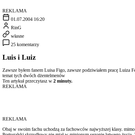
REKLAMA
01.07.2004 16:20
RinG
własne
25 komentarzy
Luis i Luiz
Zawsze byłem fanem Luisa Figo, zawsze podziwiałem pracę Luiza Fel
temat tych dwóch dżentelmenów
Ten artykuł przeczytasz w
2 minuty.
REKLAMA
REKLAMA
Obaj w swoim fachu uchodzą za fachowców najwyższej klasy. mimo to p
Portugalski skrzydłowy nie miał w minionym sezonie łatwego życia. Za