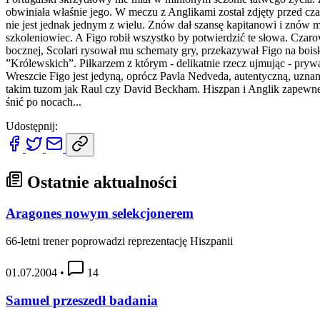
obwiniała właśnie jego. W meczu z Anglikami został zdjęty przed cza
nie jest jednak jednym z wielu. Znów dał szansę kapitanowi i znów mia
szkoleniowiec. A Figo robił wszystko by potwierdzić te słowa. Czaro
bocznej, Scolari rysował mu schematy gry, przekazywał
Figo na bois
”Królewskich”. Piłkarzem z którym - delikatnie rzecz ujmując - prywa
Wreszcie Figo jest jedyną, oprócz Pavla Nedveda, autentyczną, uznaną 
takim tuzom jak Raul czy David Beckham. Hiszpan i Anglik zapewne z
śnić po nocach...
Udostępnij:
Ostatnie aktualności
Aragones nowym selekcjonerem
66-letni trener poprowadzi reprezentację Hiszpanii
01.07.2004
•
14
Samuel przeszedł badania