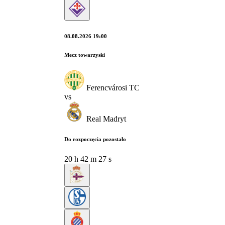
08.08.2026 19:00
Mecz towarzyski
Ferencvárosi TC
vs
Real Madryt
Do rozpoczęcia pozostało
20
h
42
m
26
s