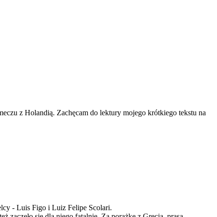
eczu z Holandią. Zachęcam do lektury mojego krótkiego tekstu na
y - Luis Figo i Luiz Felipe Scolari.
 zaczęło się dla niego fatalnie. Za porażkę z Grecją, prasa