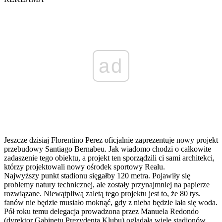
ad
Jeszcze dzisiaj Florentino Perez oficjalnie zaprezentuje nowy projekt
przebudowy Santiago Bernabeu. Jak wiadomo chodzi o całkowite
zadaszenie tego obiektu, a projekt ten sporządzili ci sami architekci,
którzy projektowali nowy ośrodek sportowy Realu.
Najwyższy punkt stadionu sięgałby 120 metra. Pojawiły się
problemy natury technicznej, ale zostały przynajmniej na papierze
rozwiązane. Niewątpliwą zaletą tego projektu jest to, że 80 tys.
fanów nie będzie musiało moknąć, gdy z nieba będzie lała się woda.
Pół roku temu delegacja prowadzona przez Manuela Redondo
(dyrektor Gabinetu Prezydenta Klubu) oglądała wiele stadionów