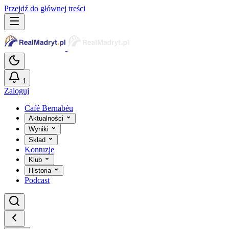
Przejdź do głównej treści
1
Zaloguj
Café Bernabéu
Aktualności
Wyniki
Skład
Kontuzje
Klub
Historia
Podcast