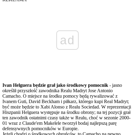
ad
Ivan Helguera będzie grał jako środkowy pomocnik
- jasno
określił przyszłość zawodnika Realu Madryt Jose Antonio
Camacho. O miejsce na środku pomocy będą rywalizować z
Ivanem Guti, David Beckham i piłkarz, którego kupi Real Madryt;
być może będzie to Xabi Alonso z Realu Sociedad. W reprezentacji
Hiszpanii Helguera występuje na środku obrony; na tej pozycji grał
ten zawodnik ostatnimi czasy także w Realu, choć w sezonie 2000-
01 wraz z Claude'em Makelele tworzył bodaj najlepszą parę
defensywnych pomocników w Europie.
Jeżeli chodzi o środkowych obrońców, to Camacho na pewno