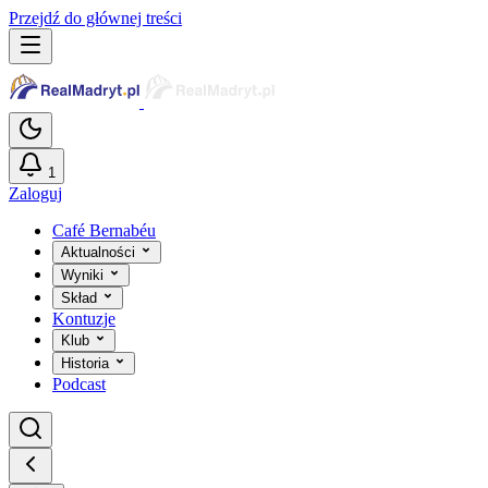
Przejdź do głównej treści
1
Zaloguj
Café Bernabéu
Aktualności
Wyniki
Skład
Kontuzje
Klub
Historia
Podcast