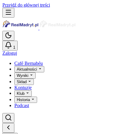
Przejdź do głównej treści
1
Zaloguj
Café Bernabéu
Aktualności
Wyniki
Skład
Kontuzje
Klub
Historia
Podcast