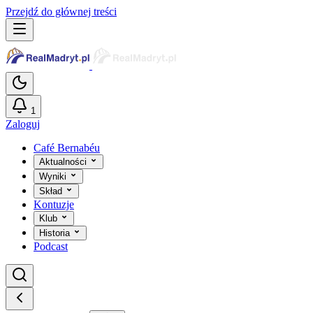
Przejdź do głównej treści
1
Zaloguj
Café Bernabéu
Aktualności
Wyniki
Skład
Kontuzje
Klub
Historia
Podcast