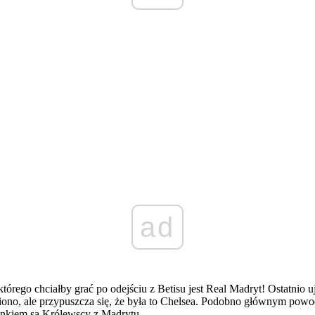
ad
tórego chciałby grać po odejściu z Betisu jest Real Madryt! Ostatnio 
niono, ale przypuszcza się, że była to Chelsea. Podobno głównym pow
unkiem są Królewscy z Madrytu.