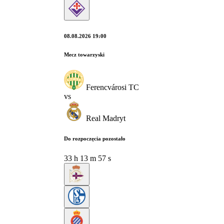
08.08.2026 19:00
Mecz towarzyski
Ferencvárosi TC
vs
Real Madryt
Do rozpoczęcia pozostało
33
h
13
m
56
s