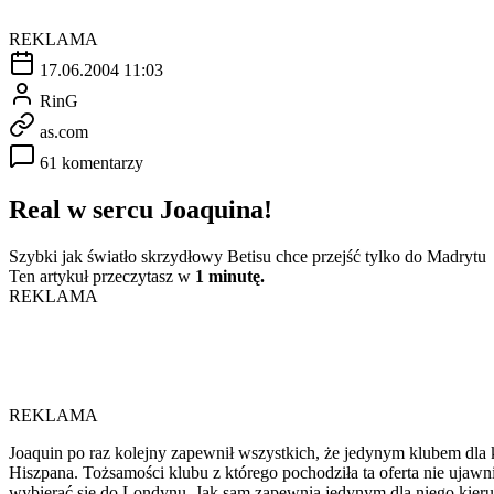
REKLAMA
17.06.2004 11:03
RinG
as.com
61 komentarzy
Real w sercu Joaquina!
Szybki jak światło skrzydłowy Betisu chce przejść tylko do Madrytu
Ten artykuł przeczytasz w
1 minutę.
REKLAMA
REKLAMA
Joaquin po raz kolejny zapewnił wszystkich, że jedynym klubem dla k
Hiszpana. Tożsamości klubu z którego pochodziła ta oferta nie ujaw
wybierać się do Londynu. Jak sam zapewnia jedynym dla niego kier