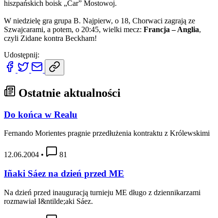
hiszpańskich boisk „Car” Mostowoj.
W niedzielę gra grupa B. Najpierw, o 18, Chorwaci zagrają ze
Szwajcarami, a potem, o 20:45, wielki mecz:
Francja – Anglia
,
czyli Zidane kontra Beckham!
Udostępnij:
Ostatnie aktualności
Do końca w Realu
Fernando Morientes pragnie przedłużenia kontraktu z Królewskimi
12.06.2004
•
81
Iñaki Sáez na dzień przed ME
Na dzień przed inauguracją turnieju ME długo z dziennikarzami
rozmawiał I&ntilde;aki Sáez.