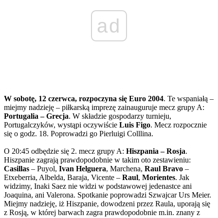
ad
W sobotę, 12 czerwca, rozpoczyna się Euro 2004
. Te wspaniałą –
miejmy nadzieję – piłkarską imprezę zainauguruje mecz grupy A:
Portugalia – Grecja
. W składzie gospodarzy turnieju,
Portugalczyków, wystąpi oczywiście
Luis Figo
. Mecz rozpocznie
się o godz. 18. Poprowadzi go Pierluigi Colllina.
O 20:45 odbędzie się 2. mecz grupy A:
Hiszpania – Rosja
.
Hiszpanie zagrają prawdopodobnie w takim oto zestawieniu:
Casillas
– Puyol,
Ivan Helguera
, Marchena,
Raul Bravo
–
Etxeberria, Albelda, Baraja, Vicente –
Raul
,
Morientes
. Jak
widzimy, Inaki Saez nie widzi w podstawowej jedenastce ani
Joaquina, ani Valerona. Spotkanie poprowadzi Szwajcar Urs Meier.
Miejmy nadzieję, iż Hiszpanie, dowodzeni przez Raula, uporają się
z Rosją, w której barwach zagra prawdopodobnie m.in. znany z