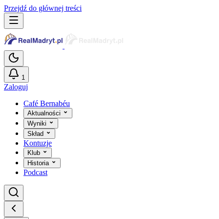
Przejdź do głównej treści
1
Zaloguj
Café Bernabéu
Aktualności
Wyniki
Skład
Kontuzje
Klub
Historia
Podcast