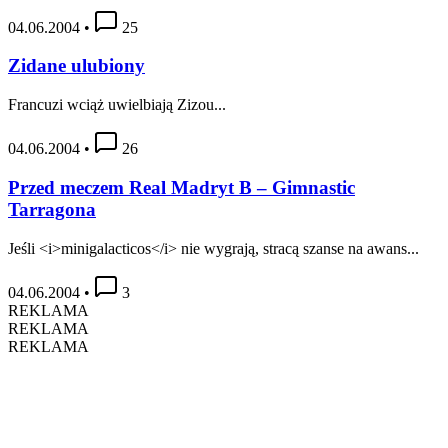
04.06.2004
•
25
Zidane ulubiony
Francuzi wciąż uwielbiają Zizou...
04.06.2004
•
26
Przed meczem Real Madryt B – Gimnastic
Tarragona
Jeśli <i>minigalacticos</i> nie wygrają, stracą szanse na awans...
04.06.2004
•
3
REKLAMA
REKLAMA
REKLAMA