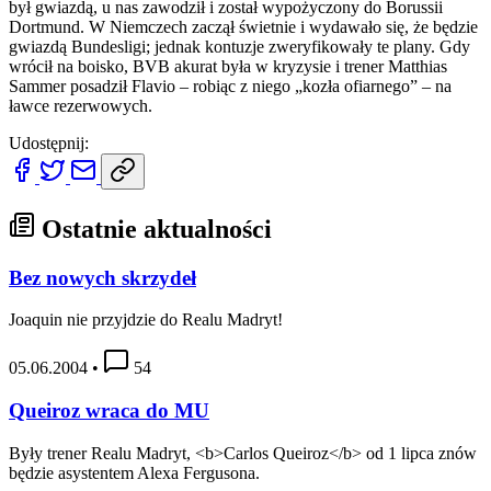
był gwiazdą, u nas zawodził i został wypożyczony do Borussii
Dortmund. W Niemczech zaczął świetnie i wydawało się, że będzie
gwiazdą Bundesligi; jednak kontuzje zweryfikowały te plany. Gdy
wrócił na boisko, BVB akurat była w kryzysie i trener Matthias
Sammer posadził Flavio – robiąc z niego „kozła ofiarnego” – na
ławce rezerwowych.
Udostępnij:
Ostatnie aktualności
Bez nowych skrzydeł
Joaquin nie przyjdzie do Realu Madryt!
05.06.2004
•
54
Queiroz wraca do MU
Były trener Realu Madryt, <b>Carlos Queiroz</b> od 1 lipca znów
będzie asystentem Alexa Fergusona.