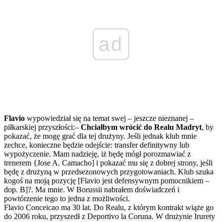
ad
Flavio
wypowiedział się na temat swej – jeszcze nieznanej –
piłkarskiej przyszłości:–
Chciałbym wrócić do Realu Madryt
, by
pokazać, że mogę grać dla tej drużyny. Jeśli jednak klub mnie
zechce, konieczne będzie odejście: transfer definitywny lub
wypożyczenie. Mam nadzieję, iż będę mógł porozmawiać z
trenerem {Jose A. Camacho] i pokazać mu się z dobrej strony, jeśli
będę z drużyną w przedsezonowych przygotowaniach. Klub szuka
kogoś na moją pozycję [Flavio jest defensywnym pomocnikiem –
dop. B]?. Ma mnie. W Borussii nabrałem doświadczeń i
powtórzenie tego to jedna z możliwości.
Flavio Conceicao ma 30 lat. Do Realu, z którym kontrakt wiąże go
do 2006 roku, przyszedł z Deportivo la Coruna. W drużynie Irurety