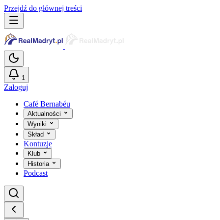
Przejdź do głównej treści
1
Zaloguj
Café Bernabéu
Aktualności
Wyniki
Skład
Kontuzje
Klub
Historia
Podcast